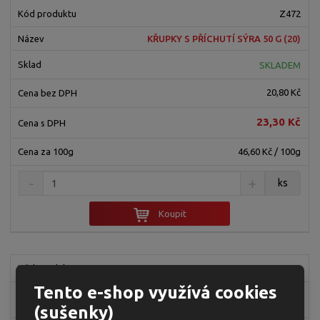
Z472
KŘUPKY S PŘÍCHUTÍ SÝRA 50 G (20)
SKLADEM
20,80 Kč
23,30 Kč
46,60 Kč / 100g
ks
Koupit
Z473
Tento e-shop využívá cookies
KŘUPKY S JALAPENO A SÝREM 50 G
(20)
(sušenky)