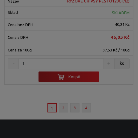
RÝŽOVÉ CHIPSY PESTO120G (12)
SKLADEM
40,21 Kč
45,03 Kč
37,53 Kč / 100g
ks
Koupit
2
3
4
1