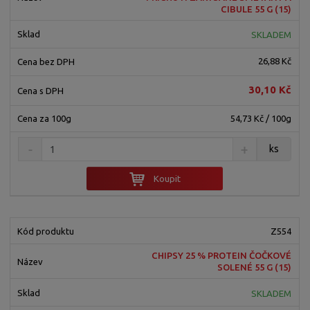
í
CIBULE 55 G (15)
k
k
v
p
o
o
ý
r
SKLADEM
o
v
v
v
26,88 Kč
d
ý
ý
ý
u
v
v
p
30,10 Kč
k
ý
ý
i
t
p
p
s
54,73 Kč / 100g
ů
i
i
ks
s
s
Koupit
Z554
CHIPSY 25 % PROTEIN ČOČKOVÉ
SOLENÉ 55 G (15)
SKLADEM