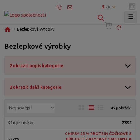
CZK
☰
V
y
Ú
Bezlepkové výrobky
h
v
l
o
Bezlepkové výrobky
e
d
d
n
í
a
Zobrazit popis kategorie
s
t
t
r
Zobrazit další kategorie
a
n
a
Ř
O
T
Ř
45
položek
a
b
a
á
z
r
b
d
Z555
e
á
u
k
CHIPSY 25 % PROTEIN ČOČKOVÉ S
n
z
l
o
PŘÍCHUTÍ ZAKYSANÉ SMETANY A