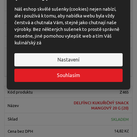
SKLADEM
Náš eshop skvělé sušenky (cookies) nejen nabízí,
ale i používá k tomu, aby nabídka webu byla vždy
20,80 Kč
čerstvá a chutnala Vám, stejně jako chutnají naše
výrobky. Bez některých sušenek to prostě správně
23,30 Kč
nesedne, jiné pomohou vylepšit web a tím Váš
kulinářský zá
46,60 Kč / 100g
ks
Nastavení
Koupit
Souhlasím
Z465
DELFÍNCI KUKUŘIČNÝ SNACK
MANGOVÝ 20 G (20)
SKLADEM
14,82 Kč