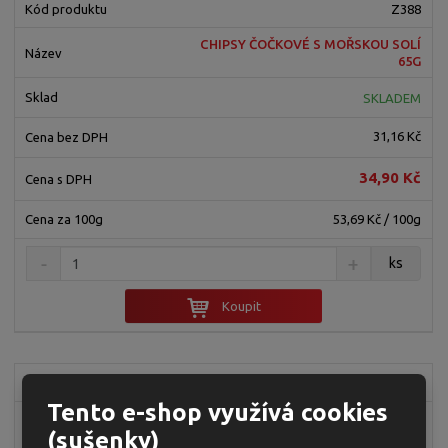
Z388
CHIPSY ČOČKOVÉ S MOŘSKOU SOLÍ
65G
SKLADEM
31,16 Kč
34,90 Kč
53,69 Kč / 100g
ks
Koupit
Z322
Tento e-shop využívá cookies
RÝŽOVÉ CHIPSY SMETANA S CIBULÍ
(sušenky)
60G