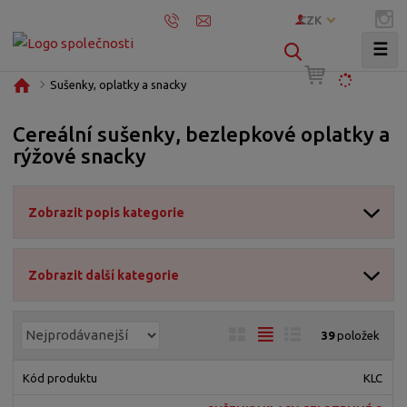
CZK
☰
V
y
Ú
Sušenky, oplatky a snacky
h
v
l
o
Cereální sušenky, bezlepkové oplatky a
e
d
rýžové snacky
d
n
í
a
s
t
Zobrazit popis kategorie
t
r
a
Zobrazit další kategorie
n
a
Ř
O
T
Ř
39
položek
a
b
a
á
z
r
b
d
KLC
e
á
u
k