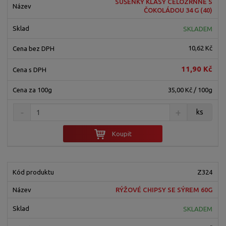
SUŠENKY KLASY CELOZRNNÉ S
n
z
l
o
ČOKOLÁDOU 34 G (40)
í
k
k
v
p
SKLADEM
o
o
ý
r
o
v
v
v
10,62 Kč
d
ý
ý
ý
u
11,90 Kč
v
v
p
k
ý
ý
i
35,00 Kč / 100g
t
p
p
s
ů
i
i
ks
s
s
Koupit
Z324
RÝŽOVÉ CHIPSY SE SÝREM 60G
SKLADEM