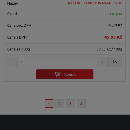
RÝŽOVÉ CHIPSY WASABI 120G
SKLADEM
40,21 Kč
45,03 Kč
37,53 Kč / 100g
ks
Koupit
2
3
4
1