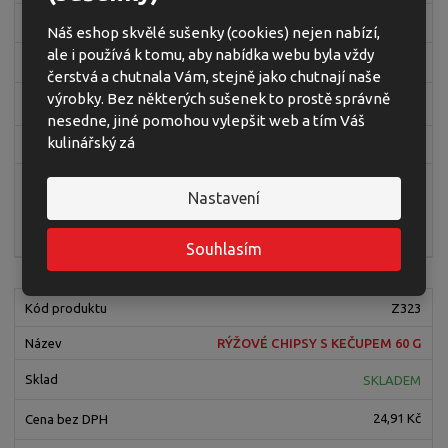
SKLADEM
Náš eshop skvělé sušenky (cookies) nejen nabízí,
ale i používá k tomu, aby nabídka webu byla vždy
24,91 Kč
čerstvá a chutnala Vám, stejně jako chutnají naše
výrobky. Bez některých sušenek to prostě správně
27,90 Kč
nesedne, jiné pomohou vylepšit web a tím Váš
kulinářský zá
46,50 Kč / 100g
ks
Nastavení
Koupit
Souhlasím
Z323
RÝŽOVÉ CHIPSY S KEČUPEM 60 G
SKLADEM
24,91 Kč