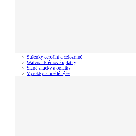
Sušenky cereální a celozrnné
Wafers - krémové oplatky
Slané snacky a oplatky
Výrobky z hnědé rýže