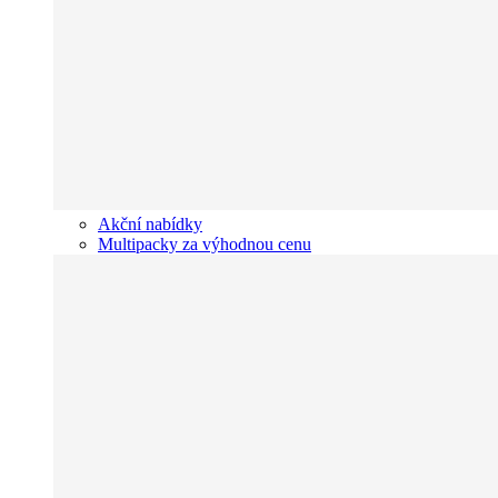
Akční nabídky
Multipacky za výhodnou cenu