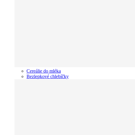
Cereálie do mléka
Bezlepkové chlebíčky