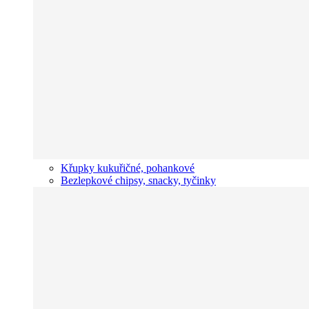
Křupky kukuřičné, pohankové
Bezlepkové chipsy, snacky, tyčinky