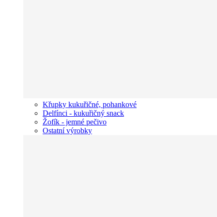
Křupky kukuřičné, pohankové
Delfínci - kukuřičný snack
Žofík - jemné pečivo
Ostatní výrobky