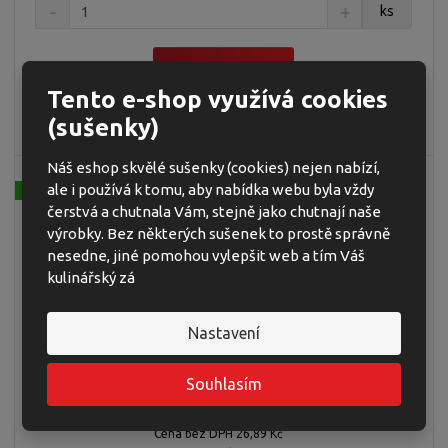
ks
Koupit
Tento e-shop využívá cookies
SKLADEM
(sušenky)
Náš eshop skvělé sušenky (cookies) nejen nabízí,
ale i používá k tomu, aby nabídka webu byla vždy
NOVINKA
čerstvá a chutnala Vám, stejně jako chutnají naše
výrobky. Bez některých sušenek to prostě správně
nesedne, jiné pomohou vylepšit web a tím Váš
kulinářský zá
TASTEES SMETANA A CIBULKA 65 G (36)
Nastavení
Rýžový snack s příchutí zakysané smetany a cibule. Extrudovaný
Souhlasím
výrobek.
30,12 Kč
Cena bez DPH 26,89 Kč