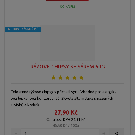
SKLADEM
NEJPRODÁVANĚJŠÍ
RÝŽOVÉ CHIPSY SE SÝREM 60G
Celozrnné rýžové chipsy s příchutí sýru. Vhodné pro alergiky –
bez lepku, bez konzervantů. Skvělá alternativa smažených
lupínků a krekrů.
27,90 Kč
Cena bez DPH 24,91 Kč
46,50 Kč / 100g
ks