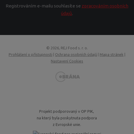
Registrováním e-mailu souhlasíte se
zpracováním osobních
údajů
.
© 2026, REJ Food s. r. o.
Prohlášení o přístupnosti
|
Ochrana osobních údajů
|
Mapa stránek
|
Nastavení Cookies
VISA
MasterCard
Maestro
GoPay
Projekt podporovaný v OP PIK,
na který byla poskytnuta podpora
z Evropské unie.