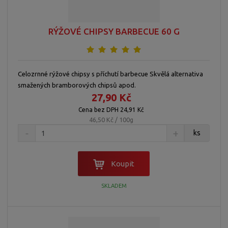
p
o
o
ý
r
o
v
v
v
RÝŽOVÉ CHIPSY BARBECUE 60 G
d
ý
ý
ý
u
v
v
p
k
ý
ý
i
t
Celozrnné rýžové chipsy s příchutí barbecue Skvělá alternativa
p
p
s
ů
smažených bramborových chipsů apod.
i
i
27,90 Kč
s
s
Cena bez DPH 24,91 Kč
46,50 Kč / 100g
ks
Koupit
SKLADEM