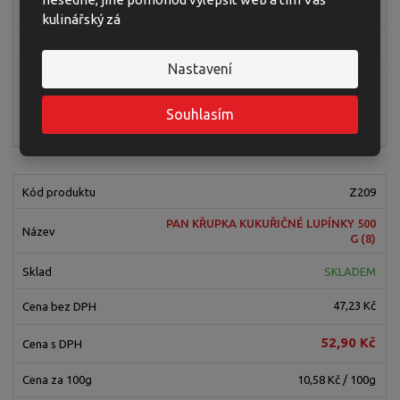
59,80 Kč
kulinářský zá
11,96 Kč / 100g
Nastavení
ks
Souhlasím
Koupit
Z209
PAN KŘUPKA KUKUŘIČNÉ LUPÍNKY 500
G (8)
SKLADEM
47,23 Kč
52,90 Kč
10,58 Kč / 100g