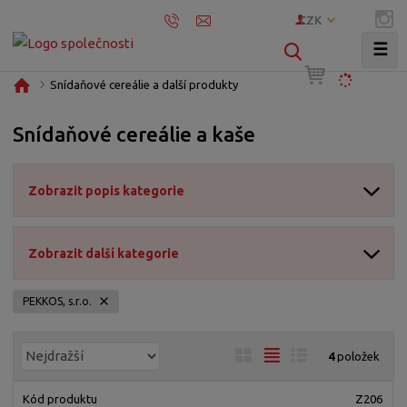
CZK
☰
V
y
Ú
Snídaňové cereálie a další produkty
h
v
l
o
Snídaňové cereálie a kaše
e
d
d
n
í
a
Zobrazit popis kategorie
s
t
t
r
Zobrazit další kategorie
a
n
PEKKOS, s.r.o.
a
Ř
O
T
Ř
4
položek
a
b
a
á
z
r
b
d
Z206