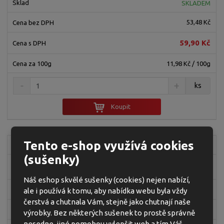
SKLADEM
53,48 Kč
59,90 Kč
11,98 Kč / 100g
ks
Koupit
Tento e-shop využívá cookies
Z208
(sušenky)
KOLEČKA MEDOVÁ CEREÁLNÍ 500 G
(8)
Náš eshop skvělé sušenky (cookies) nejen nabízí,
SKLADEM
ale i používá k tomu, aby nabídka webu byla vždy
čerstvá a chutnala Vám, stejně jako chutnají naše
53,39 Kč
výrobky. Bez některých sušenek to prostě správně
nesedne, jiné pomohou vylepšit web a tím Váš