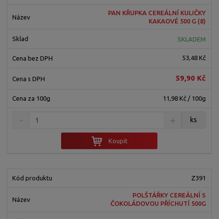
e
á
u
k
PAN KŘUPKA CEREÁLNÍ KULIČKY
n
z
l
o
KAKAOVÉ 500 G (8)
í
k
k
v
p
SKLADEM
o
o
ý
r
o
v
v
v
53,48 Kč
d
ý
ý
ý
u
59,90 Kč
v
v
p
k
ý
ý
i
11,98 Kč / 100g
t
p
p
s
ů
i
i
ks
s
s
Koupit
Z391
POLŠTÁŘKY CEREÁLNÍ S
ČOKOLÁDOVOU PŘÍCHUTÍ 500G