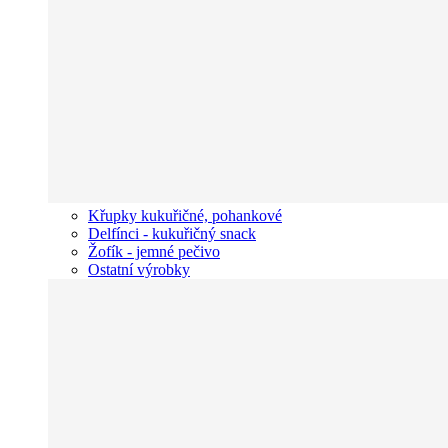
Křupky kukuřičné, pohankové
Delfínci - kukuřičný snack
Žofík - jemné pečivo
Ostatní výrobky