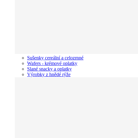
Sušenky cereální a celozrnné
Wafers - krémové oplatky
Slané snacky a oplatky
Výrobky z hnědé rýže