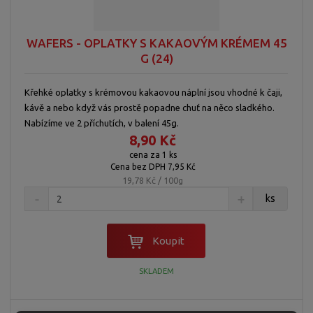
p
o
o
ý
r
o
v
v
v
WAFERS - OPLATKY S KAKAOVÝM KRÉMEM 45
d
ý
ý
ý
G (24)
u
v
v
p
k
ý
ý
i
Křehké oplatky s krémovou kakaovou náplní jsou vhodné k čaji,
t
p
p
s
kávě a nebo když vás prostě popadne chuť na něco sladkého.
ů
i
i
Nabízíme ve 2 příchutích, v balení 45g.
s
s
8,90 Kč
cena za 1 ks
Cena bez DPH 7,95 Kč
19,78 Kč / 100g
ks
Koupit
SKLADEM