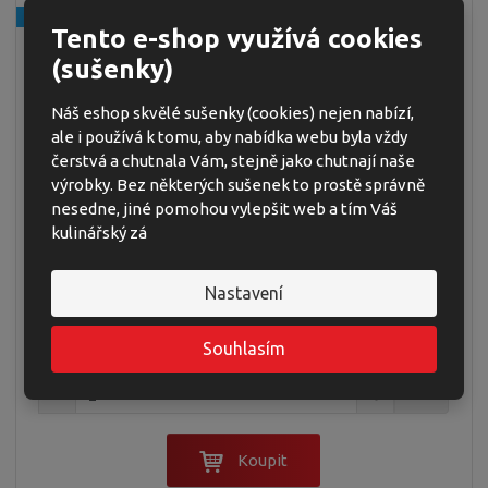
NEJPRODÁVANĚJŠÍ
Tento e-shop využívá cookies
(sušenky)
Náš eshop skvělé sušenky (cookies) nejen nabízí,
ale i používá k tomu, aby nabídka webu byla vždy
WAFERS - OPLATKY S LÍSKOOŘÍŠKOVÝM
čerstvá a chutnala Vám, stejně jako chutnají naše
KRÉMEM 45 G (24)
výrobky. Bez některých sušenek to prostě správně
nesedne, jiné pomohou vylepšit web a tím Váš
Křehké oplatky s krémovou lískooříškovou náplní jsou vhodné k
kulinářský zá
čaji, kávě a nebo když vás prostě popadne chuť na něco
sladkého. Nabízíme ve 2 příchutích, v balení 45g.
Nastavení
8,90 Kč
cena za 1 ks
Cena bez DPH 7,95 Kč
Souhlasím
19,78 Kč / 100g
ks
Koupit