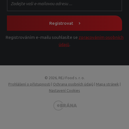
Registrovat
Registrováním e-mailu souhlasíte se
zpracováním osobních
údajů
.
© 2026, REJ Food s. r. o.
Prohlášení o přístupnosti
|
Ochrana osobních údajů
|
Mapa stránek
|
Nastavení Cookies
VISA
MasterCard
Maestro
GoPay