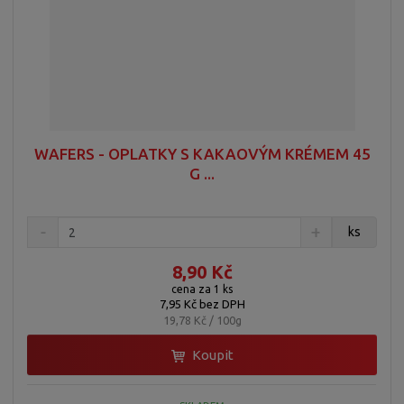
p
o
o
ý
r
o
v
v
v
d
ý
ý
ý
u
v
v
p
k
ý
ý
i
t
p
p
s
ů
WAFERS - OPLATKY S KAKAOVÝM KRÉMEM 45
i
i
G ...
s
s
ks
8,90 Kč
cena za 1 ks
7,95 Kč bez DPH
19,78 Kč / 100g
Koupit