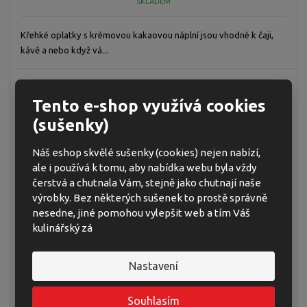
SKLADEM
Křehké oplatky s krémovou kakaovou náplní jsou vhodné k čaji,
kávě a nebo když vá...
NEJPRODÁVANĚJŠÍ
Tento e-shop využívá cookies
(sušenky)
Náš eshop skvělé sušenky (cookies) nejen nabízí,
ale i používá k tomu, aby nabídka webu byla vždy
čerstvá a chutnala Vám, stejně jako chutnají naše
výrobky. Bez některých sušenek to prostě správně
nesedne, jiné pomohou vylepšit web a tím Váš
kulinářský zá
WAFERS - OPLATKY S LÍSKOOŘÍŠKOVÝM
Nastavení
KRÉMEM...
Souhlasím