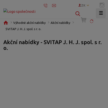
CZK
☰
V
y
Ú
Výhodné akční nabídky
Akční nabídky
h
v
SVITAP J. H. J. spol. s r. o.
l
o
e
d
Akční nabídky - SVITAP J. H. J. spol. s r.
d
n
o.
í
a
s
t
t
r
a
n
a