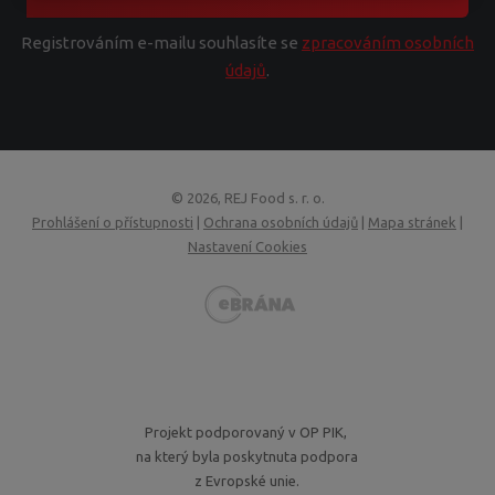
Registrováním e-mailu souhlasíte se
zpracováním osobních
údajů
.
© 2026, REJ Food s. r. o.
Prohlášení o přístupnosti
|
Ochrana osobních údajů
|
Mapa stránek
|
Nastavení Cookies
VISA
MasterCard
Maestro
GoPay
Projekt podporovaný v OP PIK,
na který byla poskytnuta podpora
z Evropské unie.