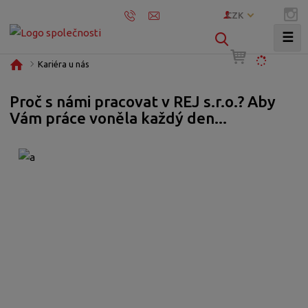
CZK
☰
V
y
Ú
Kariéra u nás
h
v
l
o
Proč s námi pracovat v REJ s.r.o.? Aby
e
d
Vám práce voněla každý den...
d
n
í
a
s
t
t
r
a
n
a