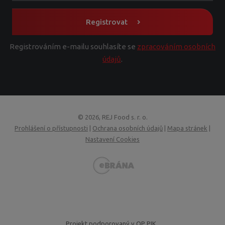
Registrovat
Registrováním e-mailu souhlasíte se
zpracováním osobních
údajů
.
© 2026, REJ Food s. r. o.
Prohlášení o přístupnosti
|
Ochrana osobních údajů
|
Mapa stránek
|
Nastavení Cookies
VISA
MasterCard
Maestro
GoPay
Projekt podporovaný v OP PIK,