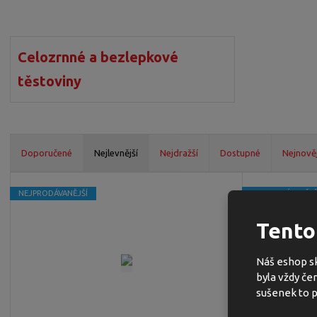
a
n
a
Celozrnné a bezlepkové
těstoviny
Doporučené
Nejlevnější
Nejdražší
Dostupné
Nejnověj
Ř
a
NEJPRODÁVANĚJŠÍ
NEJPRODÁVANĚJŠ
z
Tento
e
n
í
Náš eshop sk
p
byla vždy če
r
sušenek to p
o