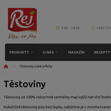
7:00 - 14:30
+420 731
PRODUKTY
O NÁS
MAGAZÍN
RECEPTY
Ú
Těstoviny a jiné přílohy
v
o
Těstoviny
d
n
í
Těstoviny ze 100% celozrnné semoliny mají vyšší nutriční hodno
s
t
Kukuřičné těstoviny jsou bez lepku, nabízíme je v mnoha tvarech
r