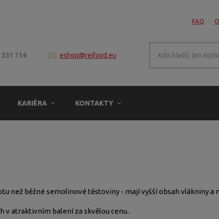
FAQ
O
 331 714
eshop@rejfood.eu
KARIÉRA
KONTAKTY
tu než běžné semolinové těstoviny - mají vyšší obsah vlákniny a n
 v atraktivním balení za skvělou cenu..