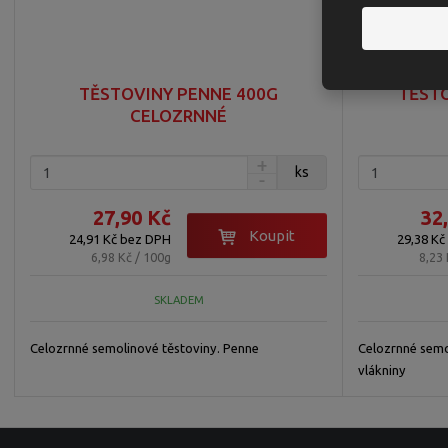
d
u
k
t
ů
TĚSTOVINY PENNE 400G
TĚSTO
CELOZRNNÉ
ks
27,90 Kč
32
Koupit
24,91 Kč bez DPH
29,38 Kč
6,98 Kč / 100g
8,23 
SKLADEM
Celozrnné semolinové těstoviny. Penne
Celozrnné semo
vlákniny