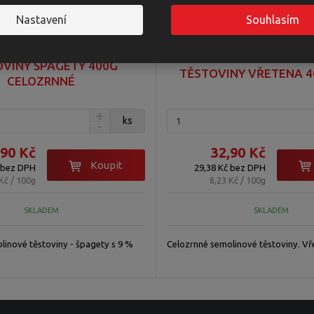
Nastavení
Souhlasím
VINY ŠPAGETY 400G
TĚSTOVINY VŘETENA 40
CELOZRNNÉ
ks
,90 Kč
32,90 Kč
Koupit
 bez DPH
29,38 Kč bez DPH
Kč / 100g
8,23 Kč / 100g
SKLADEM
SKLADEM
linové těstoviny - špagety s 9 %
Celozrnné semolinové těstoviny. Vř