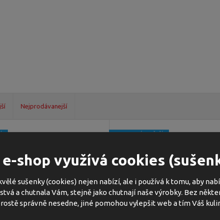
ší
Nejprodávanejší
Í
NEJPRODÁVANĚJŠÍ
 e-shop využívá cookies (sušen
vělé sušenky (cookies) nejen nabízí, ale i používá k tomu, aby na
rstvá a chutnala Vám, stejně jako chutnají naše výrobky. Bez někte
rostě správně nesedne, jiné pomohou vylepšit web a tím Váš kuli