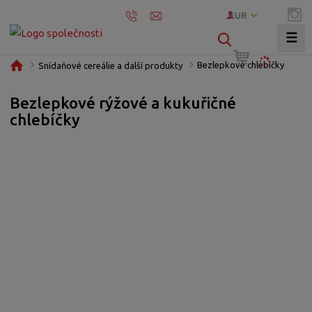
EUR
☰
V
y
Ú
Bezlepkové chlebíčky
Snídaňové cereálie a další produkty
h
v
l
o
Bezlepkové rýžové a kukuřičné
e
d
chlebíčky
d
n
í
a
s
t
t
r
a
n
a