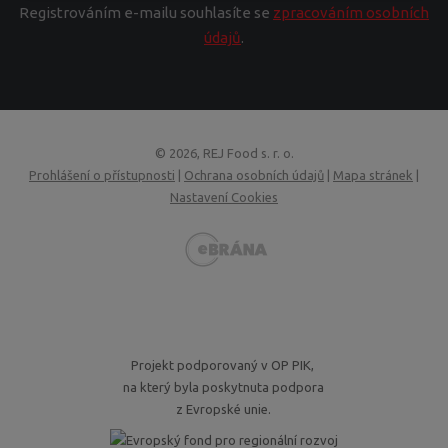
Registrováním e-mailu souhlasíte se
zpracováním osobních
údajů
.
© 2026, REJ Food s. r. o.
Prohlášení o přístupnosti
|
Ochrana osobních údajů
|
Mapa stránek
|
Nastavení Cookies
VISA
MasterCard
Maestro
GoPay
Projekt podporovaný v OP PIK,
na který byla poskytnuta podpora
z Evropské unie.