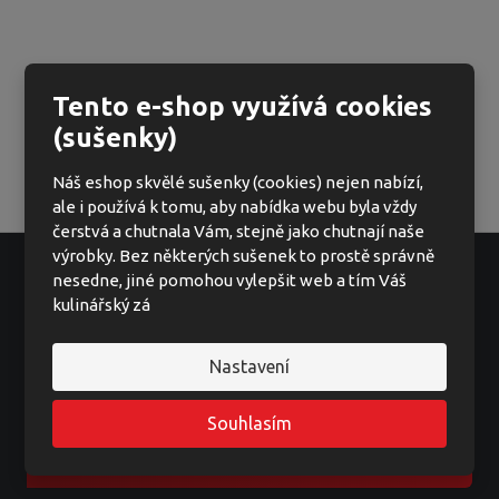
Tento e-shop využívá cookies
(sušenky)
Náš eshop skvělé sušenky (cookies) nejen nabízí,
ale i používá k tomu, aby nabídka webu byla vždy
čerstvá a chutnala Vám, stejně jako chutnají naše
výrobky. Bez některých sušenek to prostě správně
nesedne, jiné pomohou vylepšit web a tím Váš
kulinářský zá
Ať vám nic neunikne
Nastavení
Souhlasím
Registrovat