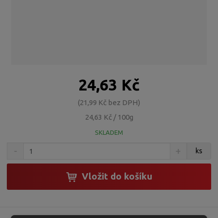
24,63 Kč
21,99 Kč bez DPH
24,63 Kč / 100g
SKLADEM
S
N
Z
ks
n
a
m
í
v
ě
ž
ý
Vložit do košíku
n
i
š
i
t
i
t
m
t
p
n
m