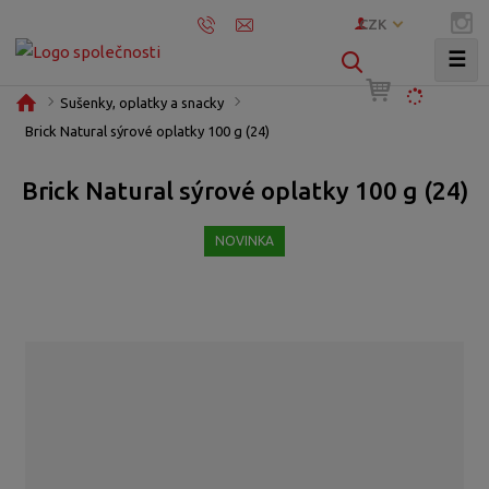
CZK
☰
V
y
Ú
Sušenky, oplatky a snacky
h
v
Brick Natural sýrové oplatky 100 g (24)
l
o
e
d
Brick Natural sýrové oplatky 100 g (24)
d
n
í
a
NOVINKA
s
t
t
r
a
n
a