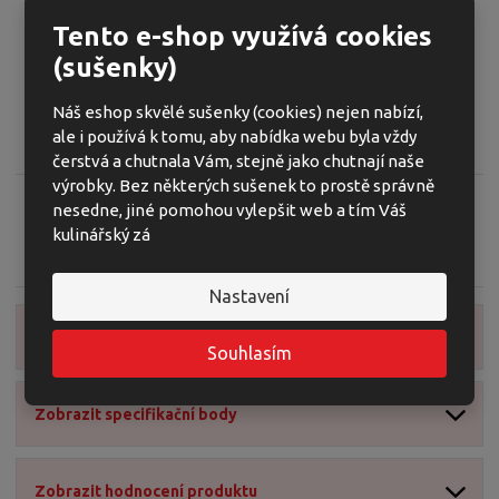
o
o
n
Popis produktu
Tento e-shop využívá cookies
ž
o
č
s
ž
e
(sušenky)
K
Kód produktu:
01824
t
s
t
ó
Brick Natural sýrové oplatky 100 g
v
t
d
Náš eshop skvělé sušenky (cookies) nejen nabízí,
í
v
v
ale i používá k tomu, aby nabídka webu byla vždy
Oplatky.
í
ý
čerstvá a chutnala Vám, stejně jako chutnají naše
r
výrobky. Bez některých sušenek to prostě správně
o
nesedne, jiné pomohou vylepšit web a tím Váš
b
kulinářský zá
Zeptejte se odborníka
Sdílet
c
e
Nastavení
:
8
Zobrazit detailní popis
5
Souhlasím
9
4
Zobrazit specifikační body
0
4
5
6
Zobrazit hodnocení produktu