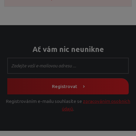
0
3
3
3
0
Ať vám nic neunikne
Registrovat
Registrováním e-mailu souhlasíte se
zpracováním osobních
údajů
.