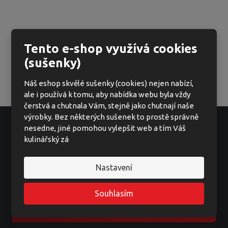
Tento e-shop využívá cookies
(sušenky)
Náš eshop skvělé sušenky (cookies) nejen nabízí,
ale i používá k tomu, aby nabídka webu byla vždy
čerstvá a chutnala Vám, stejně jako chutnají naše
výrobky. Bez některých sušenek to prostě správně
nesedne, jiné pomohou vylepšit web a tím Váš
kulinářský zá
Ať vám nic neunikne
Nastavení
Souhlasím
Registrovat