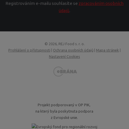
Registrováním e-mailu souhlasíte se
zpracováním osobních
údajů
.
© 2026, REJ Food s. r. o.
Prohlášení o přístupnosti
|
Ochrana osobních údajů
|
Mapa stránek
|
Nastavení Cookies
VISA
MasterCard
Maestro
GoPay
Projekt podporovaný v OP PIK,
na který byla poskytnuta podpora
z Evropské unie.