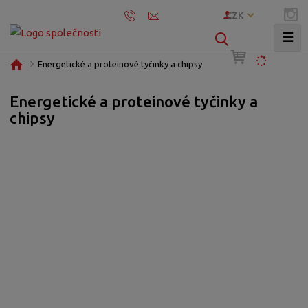
CZK
☰
V
y
Ú
Energetické a proteinové tyčinky a chipsy
h
v
l
o
Energetické a proteinové tyčinky a
e
d
chipsy
d
n
í
a
s
t
t
r
a
n
a