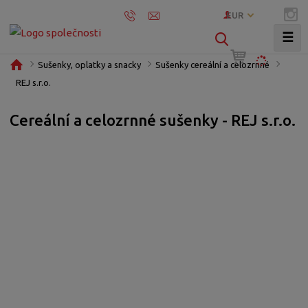
EUR
☰
V
y
Ú
Sušenky, oplatky a snacky
Sušenky cereální a celozrnné
h
v
REJ s.r.o.
l
o
e
d
Cereální a celozrnné sušenky - REJ s.r.o.
d
n
í
a
s
t
t
r
a
n
a