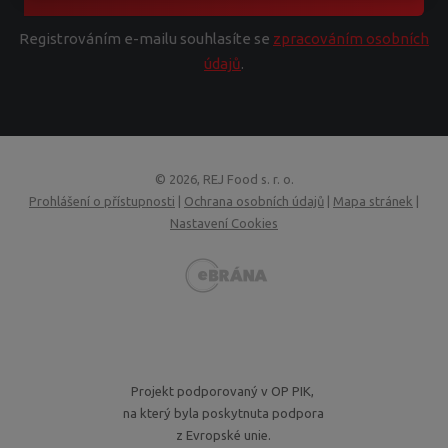
Registrováním e-mailu souhlasíte se
zpracováním osobních
údajů
.
© 2026, REJ Food s. r. o.
Prohlášení o přístupnosti
|
Ochrana osobních údajů
|
Mapa stránek
|
Nastavení Cookies
VISA
MasterCard
Maestro
GoPay
Projekt podporovaný v OP PIK,
na který byla poskytnuta podpora
z Evropské unie.