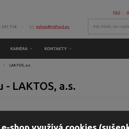
FAQ
O
1 331 714
eshop@rejfood.eu
KARIÉRA
KONTAKTY
LAKTOS, a.s.
u - LAKTOS, a.s.
 e-shop využívá cookies (sušen