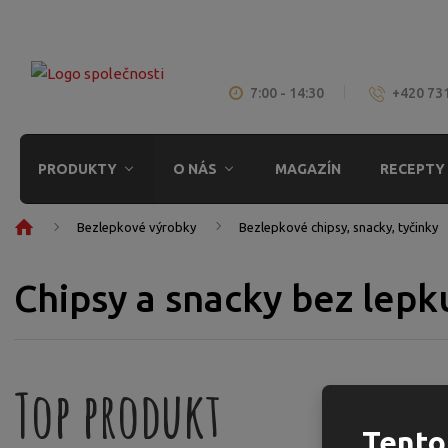
7:00 - 14:30
+420 73
PRODUKTY
O NÁS
MAGAZÍN
RECEPTY
Ú
Bezlepkové výrobky
Bezlepkové chipsy, snacky, tyčinky
v
o
Chipsy a snacky bez lepk
d
n
í
s
t
Top produkt
r
a
Tento
n