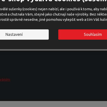
vělé sušenky (cookies) nejen nabízí, ale i používá k tomu, aby na
rstvá a chutnala Vám, stejně jako chutnají naše výrobky. Bez někte
rostě správně nesedne, jiné pomohou vylepšit web a tím Váš kuli
pu. Vhodné pro alergiky – bez lepku, bez konzervantů.
cků. ...
Nastavení
Souhlasím
ováním