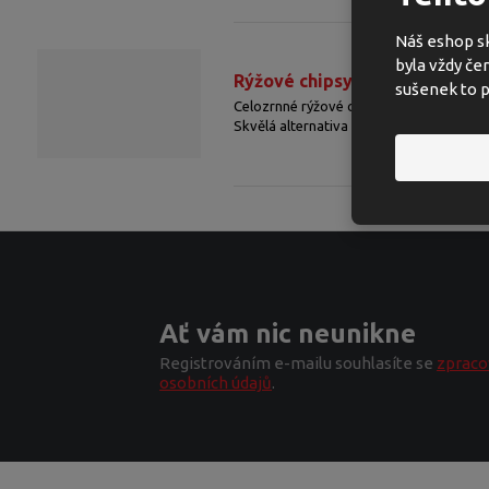
a
Náš eshop sk
byla vždy če
Rýžové chipsy s kečupem 60 g
sušenek to p
Celozrnné rýžové chipsy s příchutí keču
Skvělá alternativa smažených chipsů a sna
Ať vám nic neunikne
Registrováním e-mailu souhlasíte se
zprac
osobních údajů
.