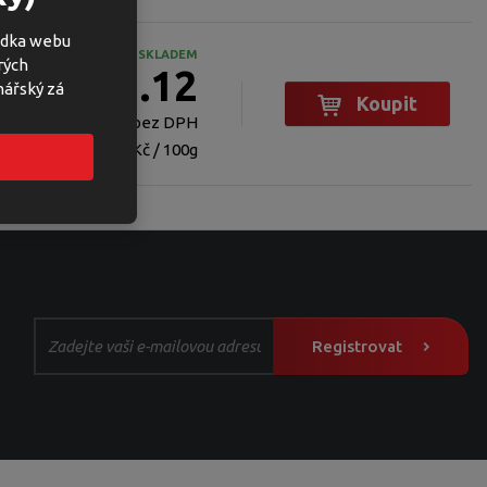
bídka webu
SKLADEM
rých
€ 1.12
nářský zá
Koupit
€ 1.00 bez DPH
46,50 Kč / 100g
Registrovat