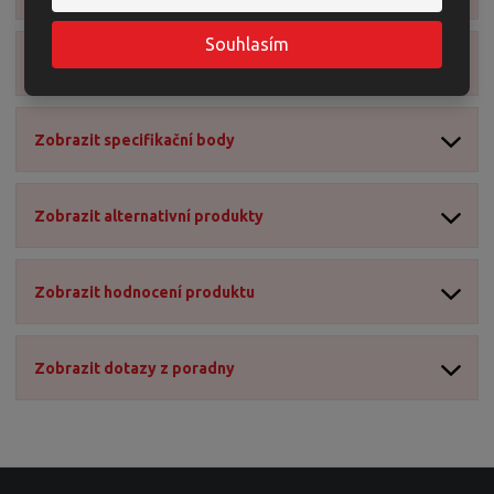
1
6
Souhlasím
0
Zobrazit obsah balení
2
2
0
Zobrazit specifikační body
0
3
0
Zobrazit alternativní produkty
Zobrazit hodnocení produktu
Zobrazit dotazy z poradny