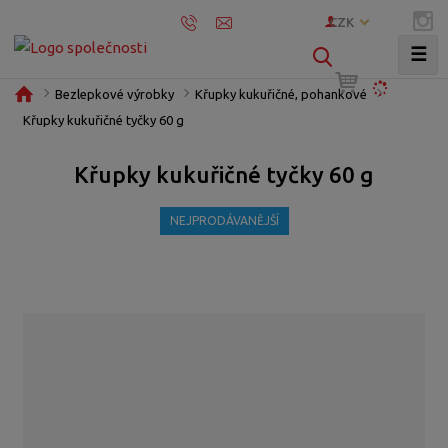
CZK
☰
V
y
Ú
Bezlepkové výrobky
Křupky kukuřičné, pohankové
h
v
Křupky kukuřičné tyčky 60 g
l
o
e
d
Křupky kukuřičné tyčky 60 g
d
n
í
a
NEJPRODÁVANĚJŠÍ
s
t
t
r
a
n
a