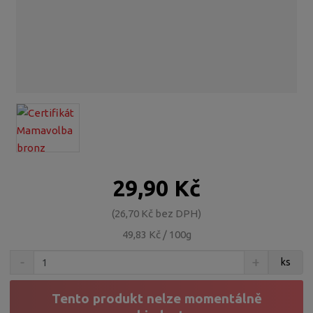
29,90 Kč
26,70 Kč bez DPH
49,83 Kč / 100g
S
N
Z
ks
n
a
m
í
v
ě
ž
ý
Tento produkt nelze momentálně
n
i
š