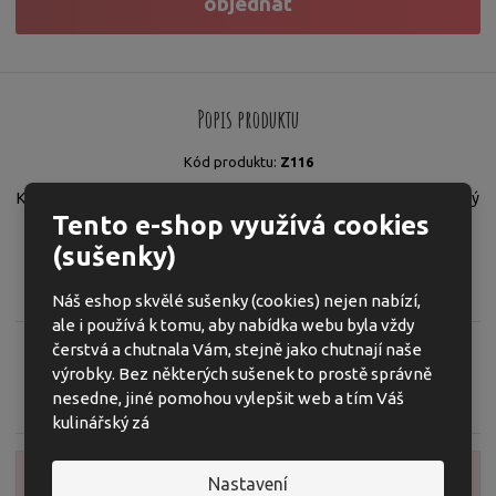
objednat
i
t
i
t
m
t
p
n
m
o
o
n
ž
o
č
Popis produktu
s
ž
e
t
s
t
K
Kód produktu:
Z116
v
t
ó
í
v
Kukuřičné tyčky, výrobek z přirozeně bezlepkových surovin vhodný
d
í
Tento e-shop využívá cookies
i pro děti od 6. měsíce věku.
v
(sušenky)
ý
VÝROBEK V SOUTĚŽI ZÍSKAL BRONZ V SOUTĚŽI
MAMAvolba
r
20
19
!
Náš eshop skvělé sušenky (cookies) nejen nabízí,
o
b
ale i používá k tomu, aby nabídka webu byla vždy
c
čerstvá a chutnala Vám, stejně jako chutnají naše
e
výrobky. Bez některých sušenek to prostě správně
:
Zeptejte se odborníka
Sdílet
nesedne, jiné pomohou vylepšit web a tím Váš
8
kulinářský zá
5
9
Nastavení
Zobrazit detailní popis
4