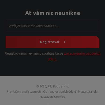
Ať vám nic neunikne
Registrovat
Registrováním e-mailu souhlasíte se
zpracováním osobních
údajů
.
© 2026, REJ Food s. r. o.
Prohlášení o přístupnosti
|
Ochrana osobních údajů
|
Mapa stránek
|
Nastavení Cookies