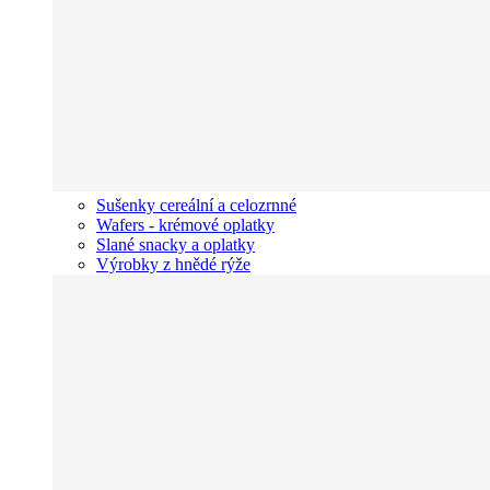
Sušenky cereální a celozrnné
Wafers - krémové oplatky
Slané snacky a oplatky
Výrobky z hnědé rýže