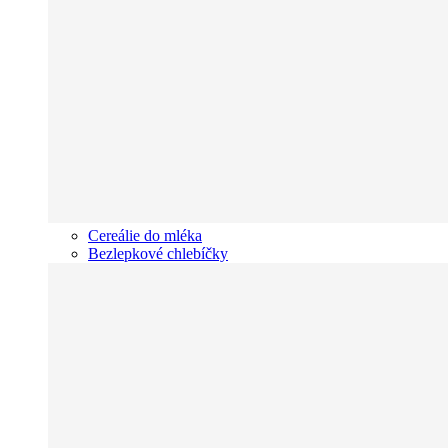
Cereálie do mléka
Bezlepkové chlebíčky