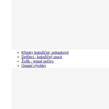
Křupky kukuřičné, pohankové
Delfínci - kukuřičný snack
Žofík - jemné pečivo
Ostatní výrobky