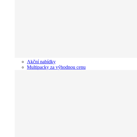
Akční nabídky
Multipacky za výhodnou cenu