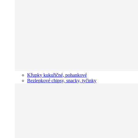
Křupky kukuřičné, pohankové
Bezlepkové chipsy, snacky, tyčinky