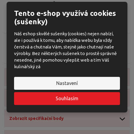
ž
o
č
Popis produktu
s
ž
e
Tento e-shop využívá cookies
t
s
t
K
Kód produktu:
Z420
v
t
(sušenky)
ó
í
v
Mušličky s kakaem a navíc obsahující skořici.
d
í
Náš eshop skvělé sušenky (cookies) nejen nabízí,
v
ale i používá k tomu, aby nabídka webu byla vždy
ý
r
čerstvá a chutnala Vám, stejně jako chutnají naše
o
Zeptejte se odborníka
Sdílet
výrobky. Bez některých sušenek to prostě správně
b
nesedne, jiné pomohou vylepšit web a tím Váš
c
kulinářský zá
e
Zobrazit detailní popis
:
Nastavení
8
5
9
Zobrazit obsah balení
Souhlasím
4
1
6
Zobrazit specifikační body
0
2