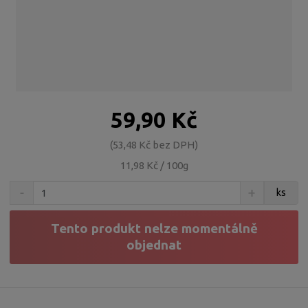
59,90 Kč
53,48 Kč bez DPH
11,98 Kč / 100g
S
N
Z
ks
n
a
m
í
v
ě
ž
ý
Tento produkt nelze momentálně
n
i
š
objednat
i
t
i
t
m
t
p
n
m
o
o
n