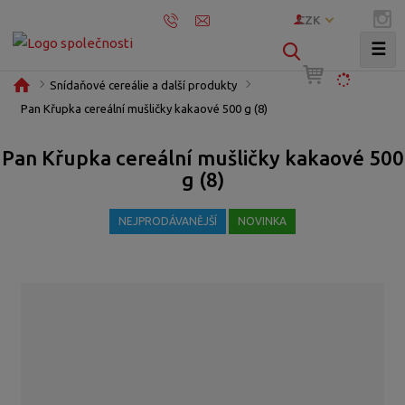
CZK
☰
V
y
Ú
Snídaňové cereálie a další produkty
h
v
Pan Křupka cereální mušličky kakaové 500 g (8)
l
o
e
d
Pan Křupka cereální mušličky kakaové 500
d
n
g (8)
í
a
s
t
NEJPRODÁVANĚJŠÍ
NOVINKA
t
r
a
n
a