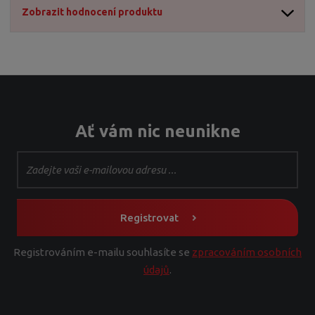
2
Zobrazit hodnocení produktu
0
9
3
1
Ať vám nic neunikne
Registrovat
Registrováním e-mailu souhlasíte se
zpracováním osobních
údajů
.