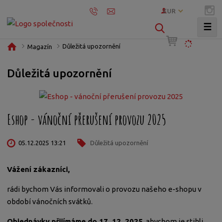
EUR
☰
V
y
Ú
Důležitá upozornění
Magazín
h
v
l
o
Důležitá upozornění
e
d
d
n
í
a
s
t
Eshop - vánoční přerušení provozu 2025
t
r
05.12.2025 13:21
Důležitá upozornění
a
n
a
Vážení zákazníci,
rádi bychom Vás informovali o provozu našeho e-shopu v
období vánočních svátků.
Objednávky přijímáme do 17. 12. 2025
, abychom je stihli