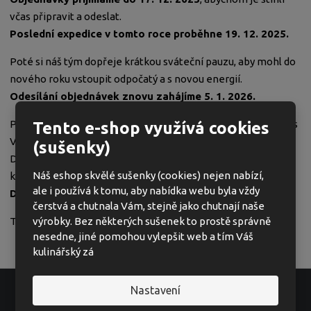
včas připravit a odeslat.
Poslední expedice v tomto roce proběhne 19. 12. 2025.
Poté si náš tým dopřeje krátkou sváteční pauzu, aby mohl do
nového roku vstoupit odpočatý a s novou energií.
Odesílání objednávek znovu zahájíme 5. 1. 2026.
Přejeme Vám poklidný závěr roku, krásné Vánoce strávené s
Tento e-shop využívá cookies
Vašimi blízkými a úspěšný start do roku 2026.
(sušenky)
Do nového roku Vám přejeme především zdraví, pohodu a
Náš eshop skvělé sušenky (cookies) nejen nabízí,
kousek nezbytného štěstí.
ale i používá k tomu, aby nabídka webu byla vždy
Děkujeme za Vaši přízeň a podporu.
čerstvá a chutnala Vám, stejně jako chutnají naše
výrobky. Bez některých sušenek to prostě správně
Tým e-shopu REJ Food s. r. o.
nesedne, jiné pomohou vylepšit web a tím Váš
kulinářský zá
Nastavení