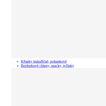
Křupky kukuřičné, pohankové
Bezlepkové chipsy, snacky, tyčinky