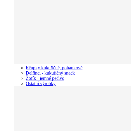
Křupky kukuřičné, pohankové
Delfínci - kukuřičný snack
Žofík - jemné pečivo
Ostatní výrobky