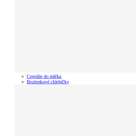
Cereálie do mléka
Bezlepkové chlebíčky