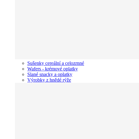
Sušenky cereální a celozrnné
Wafers - krémové oplatky
Slané snacky a oplatky
Výrobky z hnědé rýže