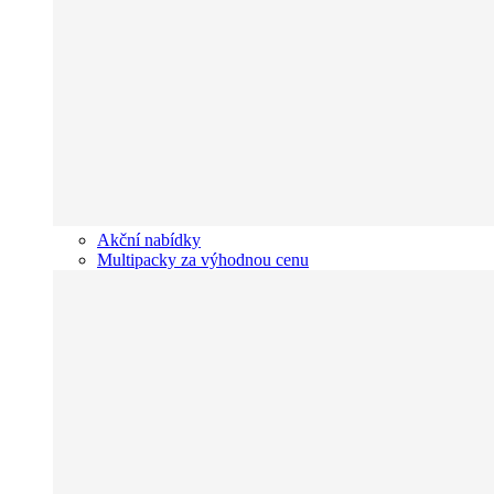
Akční nabídky
Multipacky za výhodnou cenu