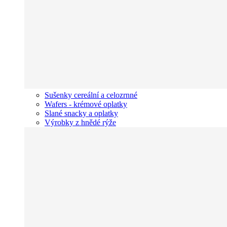
Sušenky cereální a celozrnné
Wafers - krémové oplatky
Slané snacky a oplatky
Výrobky z hnědé rýže