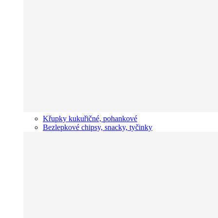
Křupky kukuřičné, pohankové
Bezlepkové chipsy, snacky, tyčinky