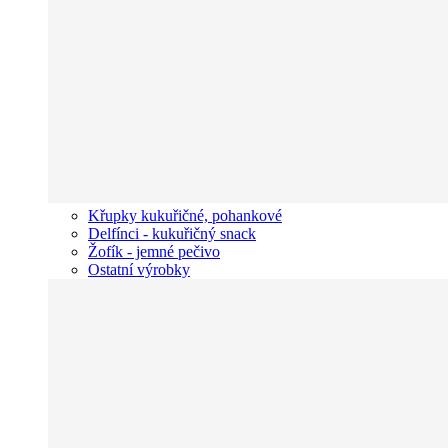
Křupky kukuřičné, pohankové
Delfínci - kukuřičný snack
Žofík - jemné pečivo
Ostatní výrobky