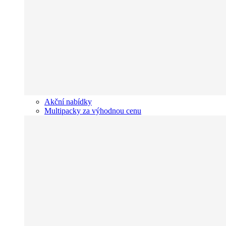
Akční nabídky
Multipacky za výhodnou cenu