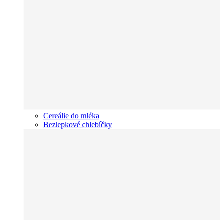
Cereálie do mléka
Bezlepkové chlebíčky