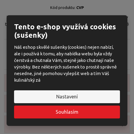
t
s
t
K
Kód produktu:
CVP
v
t
ó
í
v
Tradiční plněný Plánský perník s motivem čerta s ovocnou náplní v
d
í
tmavé polevě. Léty prověřený nejoblíbenější perník naší Mikulášské
Tento e-shop využívá cookies
v
nabídky.
ý
(sušenky)
r
o
Náš eshop skvělé sušenky (cookies) nejen nabízí,
b
ale i používá k tomu, aby nabídka webu byla vždy
c
Zeptejte se odborníka
Sdílet
čerstvá a chutnala Vám, stejně jako chutnají naše
e
výrobky. Bez některých sušenek to prostě správně
:
nesedne, jiné pomohou vylepšit web a tím Váš
8
kulinářský zá
5
Zobrazit detailní popis
9
4
Nastavení
0
Zobrazit příslušenství
3
Souhlasím
8
9
Zobrazit obsah balení
1
0