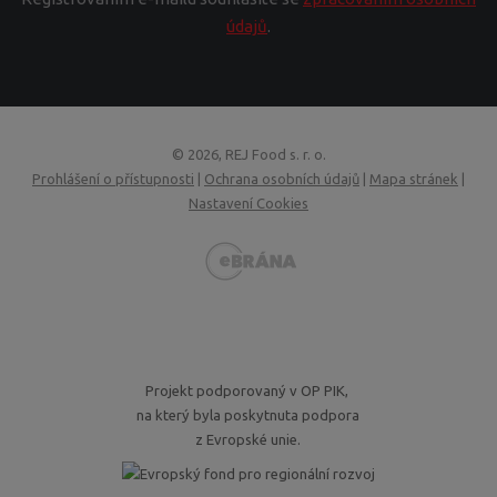
údajů
.
© 2026, REJ Food s. r. o.
Prohlášení o přístupnosti
|
Ochrana osobních údajů
|
Mapa stránek
|
Nastavení Cookies
VISA
MasterCard
Maestro
GoPay
Projekt podporovaný v OP PIK,
na který byla poskytnuta podpora
z Evropské unie.