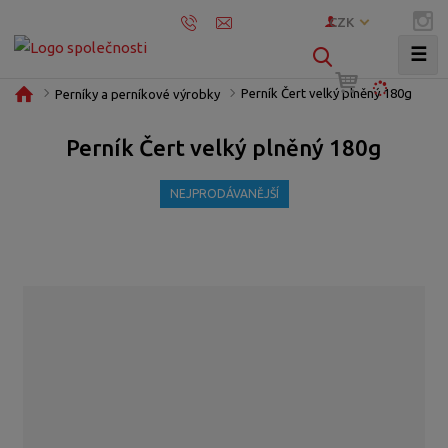
CZK
☰
V
y
Ú
Perník Čert velký plněný 180g
Perníky a perníkové výrobky
h
v
l
o
Perník Čert velký plněný 180g
e
d
d
n
NEJPRODÁVANĚJŠÍ
í
a
s
t
t
r
a
n
a