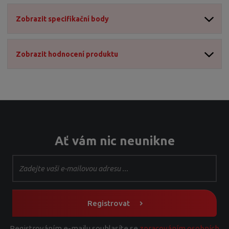
2
Zobrazit specifikační body
1
6
Zobrazit hodnocení produktu
Ať vám nic neunikne
Registrovat
Registrováním e-mailu souhlasíte se
zpracováním osobních