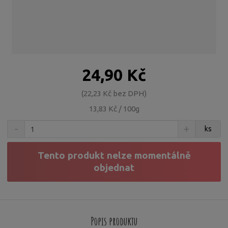
24,90 Kč
22,23 Kč bez DPH
13,83 Kč / 100g
S
N
Z
ks
n
a
m
í
v
ě
ž
ý
Tento produkt nelze momentálně
n
i
š
objednat
i
t
i
t
m
t
p
n
m
o
o
n
ž
o
č
Popis produktu
s
ž
e