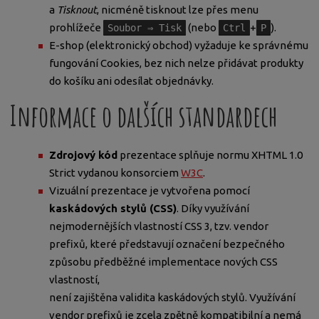
a
Tisknout
, nicméně tisknout lze přes menu
prohlížeče
(nebo
+
).
Soubor ⇒ Tisk
Ctrl
P
E-shop (elektronický obchod) vyžaduje ke správnému
fungování Cookies, bez nich nelze přidávat produkty
do košíku ani odesílat objednávky.
Informace o dalších standardech
Zdrojový kód
prezentace splňuje normu XHTML 1.0
Strict vydanou konsorciem
W3C
.
Vizuální prezentace je vytvořena pomocí
kaskádových stylů (CSS)
. Díky využívání
nejmodernějších vlastností CSS 3, tzv. vendor
prefixů, které představují označení bezpečného
způsobu předběžné implementace nových CSS
vlastností,
není zajištěna validita kaskádových stylů. Využívání
vendor prefixů je zcela zpětně kompatibilní a nemá