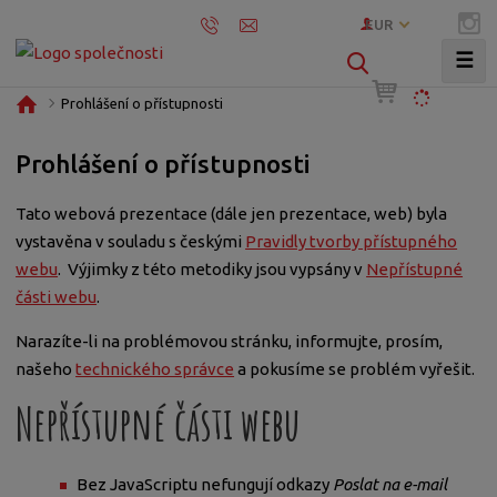
EUR
☰
V
y
Ú
Prohlášení o přístupnosti
h
v
l
o
Prohlášení o přístupnosti
e
d
d
n
Tato webová prezentace (dále jen prezentace, web) byla
í
a
vystavěna v souladu s českými
Pravidly tvorby přístupného
s
t
webu
. Výjimky z této metodiky jsou vypsány v
Nepřístupné
t
části webu
.
r
a
Narazíte-li na problémovou stránku, informujte, prosím,
n
našeho
technického správce
a pokusíme se problém vyřešit.
a
Nepřístupné části webu
Bez JavaScriptu nefungují odkazy
Poslat na e-mail