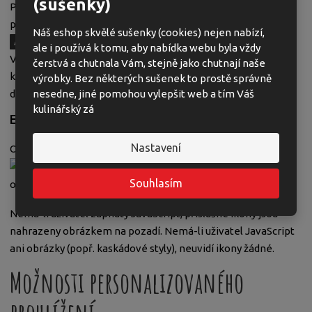
(sušenky)
Poznámka: Například v
Internet Exploreru
a
Safari
lze
přeskočit na hlavní obsah stisknutím kláves
Náš eshop skvělé sušenky (cookies) nejen nabízí,
+
. V
Mozilla Firefoxu
pak
+
+
.
Alt
1
Alt
Shift
1
ale i používá k tomu, aby nabídka webu byla vždy
V
Opeře
lze vyvolat menu s klávesovými zkratkami pomocí
čerstvá a chutnala Vám, stejně jako chutnají naše
kombinace kláves
+
, potom stačí stisknout
Shift
Esc
výrobky. Bez některých sušenek to prostě správně
danou klávesu, např.
.
nesedne, jiné pomohou vylepšit web a tím Váš
1
kulinářský zá
Externí odkazy a nová okna
Nastavení
Odkazy vedoucí mimo tuto prezentaci jsou označeny ikonou
a odkazy otevírající nové okno jsou
Souhlasím
označeny ikonou
.
Nemá-li uživatel zapnutý JavaScript, příslušné ikony jsou
nahrazeny obrázkem na pozadí. Nemá-li uživatel JavaScript
ani obrázky (popř. kaskádové styly), neuvidí ikony žádné.
Možnosti personalizovaného