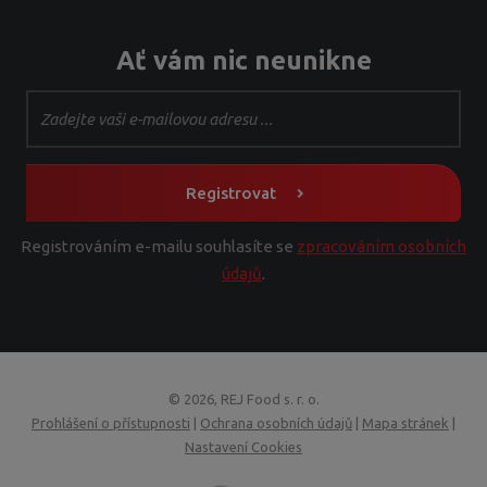
Ať vám nic neunikne
Registrovat
Registrováním e-mailu souhlasíte se
zpracováním osobních
údajů
.
© 2026, REJ Food s. r. o.
Prohlášení o přístupnosti
|
Ochrana osobních údajů
|
Mapa stránek
|
Nastavení Cookies