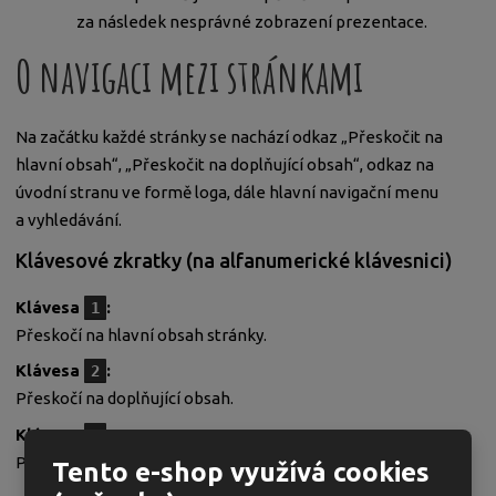
za následek nesprávné zobrazení prezentace.
O navigaci mezi stránkami
Na začátku každé stránky se nachází odkaz „Přeskočit na
hlavní obsah“, „Přeskočit na doplňující obsah“, odkaz na
úvodní stranu ve formě loga, dále hlavní navigační menu
a vyhledávání.
Klávesové zkratky (na alfanumerické klávesnici)
Klávesa
:
1
Přeskočí na hlavní obsah stránky.
Klávesa
:
2
Přeskočí na doplňující obsah.
Klávesa
:
3
Přeskočí na začátek stránky.
Tento e-shop využívá cookies