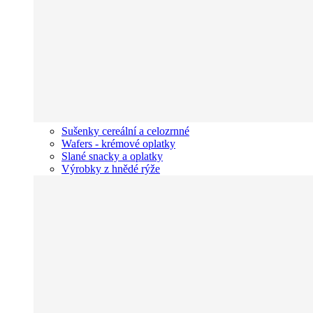
Sušenky cereální a celozrnné
Wafers - krémové oplatky
Slané snacky a oplatky
Výrobky z hnědé rýže