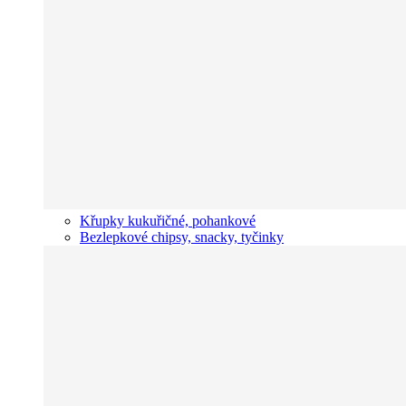
Křupky kukuřičné, pohankové
Bezlepkové chipsy, snacky, tyčinky