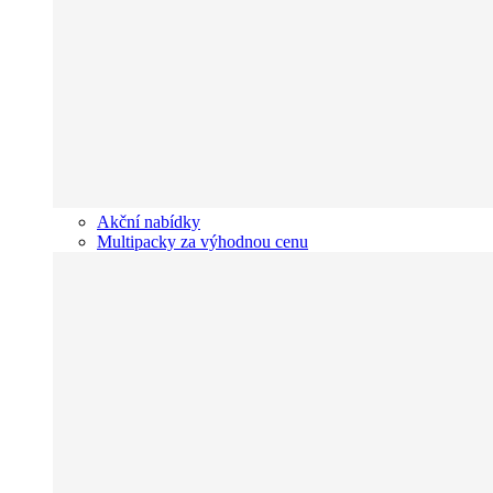
Akční nabídky
Multipacky za výhodnou cenu