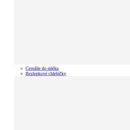
Cereálie do mléka
Bezlepkové chlebíčky