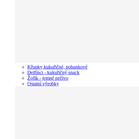
Křupky kukuřičné, pohankové
Delfínci - kukuřičný snack
Žofík - jemné pečivo
Ostatní výrobky