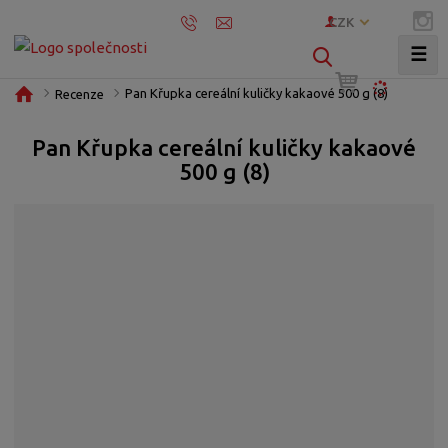
CZK
☰
V
y
Ú
Pan Křupka cereální kuličky kakaové 500 g (8)
Recenze
h
v
l
o
Pan Křupka cereální kuličky kakaové
e
d
500 g (8)
d
n
í
a
s
t
t
r
a
n
a