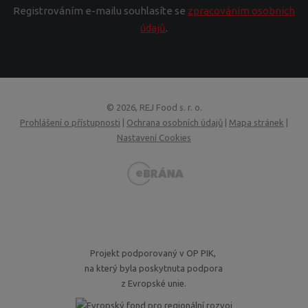
Registrováním e-mailu souhlasíte se
zpracováním osobních
údajů
.
© 2026, REJ Food s. r. o.
Prohlášení o přístupnosti
|
Ochrana osobních údajů
|
Mapa stránek
|
Nastavení Cookies
VISA
MasterCard
Maestro
GoPay
Projekt podporovaný v OP PIK,
na který byla poskytnuta podpora
z Evropské unie.