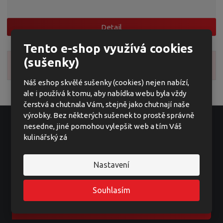
Detail
Tento e-shop využívá cookies
(sušenky)
Zobrazit hodnocení produktu
Náš eshop skvělé sušenky (cookies) nejen nabízí,
ale i používá k tomu, aby nabídka webu byla vždy
čerstvá a chutnala Vám, stejně jako chutnají naše
výrobky. Bez některých sušenek to prostě správně
nesedne, jiné pomohou vylepšit web a tím Váš
kulinářský zá
Ať vám nic neunikne
Nastavení
Souhlasím
Registrovat