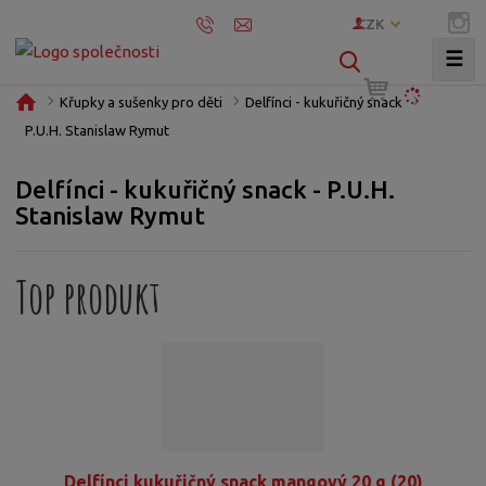
CZK
☰
V
y
Ú
Křupky a sušenky pro děti
Delfínci - kukuřičný snack
h
v
P.U.H. Stanislaw Rymut
l
o
e
d
Delfínci - kukuřičný snack - P.U.H.
d
n
Stanislaw Rymut
í
a
s
t
t
Top produkt
r
a
n
a
Delfínci kukuřičný snack mangový 20 g (20)