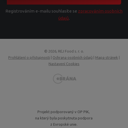
Registrováním e-mailu souhlasíte se
zpracováním osobních
údajů
.
© 2026, REJ Food s. r. o.
Prohlášení o přístupnosti
|
Ochrana osobních údajů
|
Mapa stránek
|
Nastavení Cookies
VISA
MasterCard
Maestro
GoPay
Projekt podporovaný v OP PIK,
na který byla poskytnuta podpora
z Evropské unie.