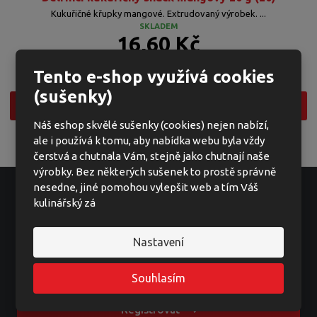
Kukuřičné křupky mangové. Extrudovaný výrobek. ...
SKLADEM
16,60 Kč
14,82 Kč bez DPH
Tento e-shop využívá cookies
83,00 Kč / 100g
(sušenky)
Koupit
Náš eshop skvělé sušenky (cookies) nejen nabízí,
ale i používá k tomu, aby nabídka webu byla vždy
čerstvá a chutnala Vám, stejně jako chutnají naše
výrobky. Bez některých sušenek to prostě správně
nesedne, jiné pomohou vylepšit web a tím Váš
kulinářský zá
Ať vám nic neunikne
Nastavení
Souhlasím
Registrovat