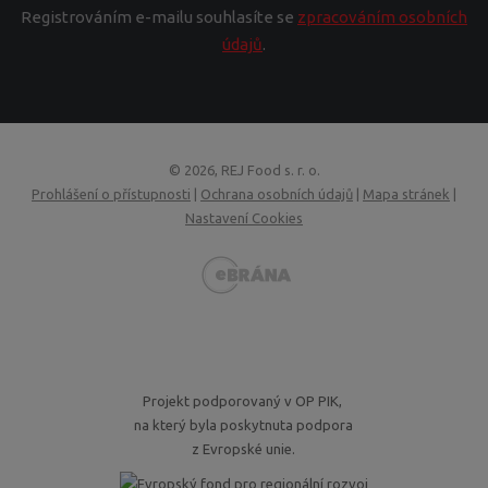
Registrováním e-mailu souhlasíte se
zpracováním osobních
údajů
.
© 2026, REJ Food s. r. o.
Prohlášení o přístupnosti
|
Ochrana osobních údajů
|
Mapa stránek
|
Nastavení Cookies
VISA
MasterCard
Maestro
GoPay
Projekt podporovaný v OP PIK,
na který byla poskytnuta podpora
z Evropské unie.