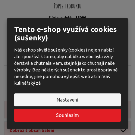
o
o
n
Popis produktu
ž
o
č
s
ž
e
K
Kód produktu:
18096
t
s
t
ó
Tyčinka z hnědé rýže s příchutí banánu s hořkou čokoládou
v
t
Tento e-shop využívá cookies
d
í
v
bez přidaného cukru.
(sušenky)
v
í
ý
Pufovaný výrobek. Bez lepku.
r
Náš eshop skvělé sušenky (cookies) nejen nabízí,
o
ale i používá k tomu, aby nabídka webu byla vždy
Zero Sugar Banana & Dark Chocolate Brown Rice Bar
b
čerstvá a chutnala Vám, stejně jako chutnají naše
c
výrobky. Bez některých sušenek to prostě správně
e
nesedne, jiné pomohou vylepšit web a tím Váš
:
kulinářský zá
Zeptejte se odborníka
Sdílet
3
8
Nastavení
0
0
Zobrazit detailní popis
2
Souhlasím
3
3
Zobrazit obsah balení
0