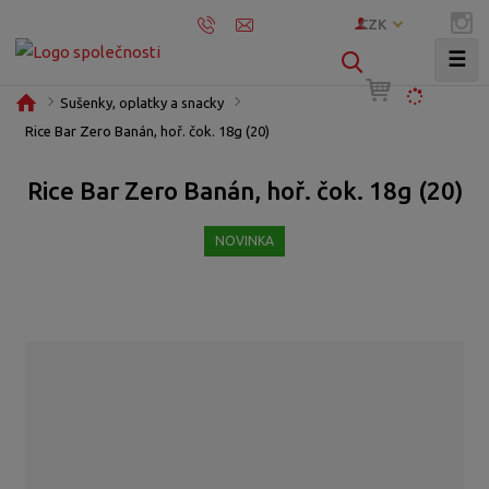
CZK
☰
V
y
Ú
Sušenky, oplatky a snacky
h
v
Rice Bar Zero Banán, hoř. čok. 18g (20)
l
o
e
d
Rice Bar Zero Banán, hoř. čok. 18g (20)
d
n
í
a
NOVINKA
s
t
t
r
a
n
a