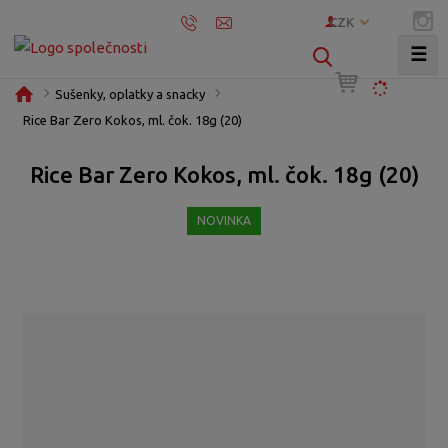
CZK
☰
V
y
Ú
Sušenky, oplatky a snacky
h
v
Rice Bar Zero Kokos, ml. čok. 18g (20)
l
o
e
d
Rice Bar Zero Kokos, ml. čok. 18g (20)
d
n
í
a
NOVINKA
s
t
t
r
a
n
a