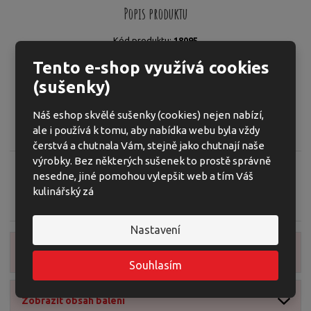
o
o
n
Popis produktu
ž
o
č
s
ž
e
K
Kód produktu:
18095
t
s
t
ó
Tyčinka z hnědé rýže s příchutí kokosu a mléčnou čokoládou
v
t
Tento e-shop využívá cookies
d
í
v
bez přidaného cukru.
(sušenky)
v
í
ý
Pufovaný výrobek. Bez lepku.
r
Náš eshop skvělé sušenky (cookies) nejen nabízí,
o
ale i používá k tomu, aby nabídka webu byla vždy
Zero Sugar Coconut & Milk Chocolate Brown Rice Bar
b
čerstvá a chutnala Vám, stejně jako chutnají naše
c
výrobky. Bez některých sušenek to prostě správně
e
nesedne, jiné pomohou vylepšit web a tím Váš
:
kulinářský zá
Zeptejte se odborníka
Sdílet
3
8
Nastavení
0
0
Zobrazit detailní popis
2
Souhlasím
3
3
Zobrazit obsah balení
0