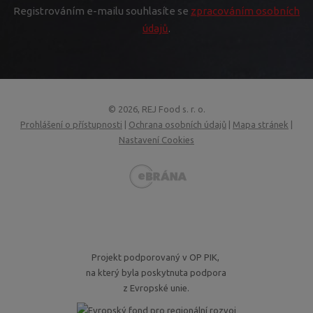
Registrováním e-mailu souhlasíte se
zpracováním osobních
údajů
.
© 2026, REJ Food s. r. o.
Prohlášení o přístupnosti
|
Ochrana osobních údajů
|
Mapa stránek
|
Nastavení Cookies
VISA
MasterCard
Maestro
GoPay
Projekt podporovaný v OP PIK,
na který byla poskytnuta podpora
z Evropské unie.