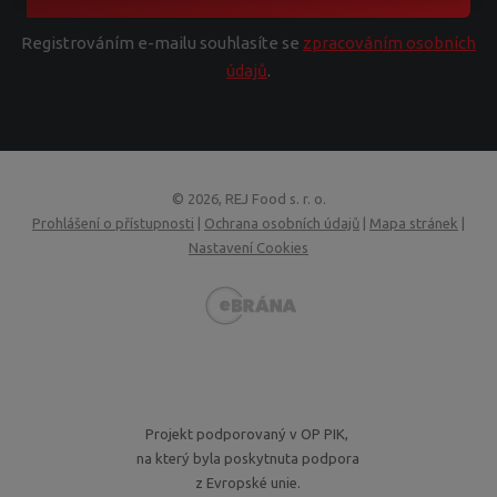
Registrováním e-mailu souhlasíte se
zpracováním osobních
údajů
.
© 2026, REJ Food s. r. o.
Prohlášení o přístupnosti
|
Ochrana osobních údajů
|
Mapa stránek
|
Nastavení Cookies
VISA
MasterCard
Maestro
GoPay
Projekt podporovaný v OP PIK,
na který byla poskytnuta podpora
z Evropské unie.