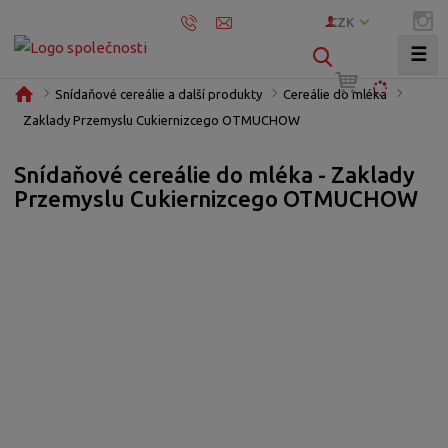
CZK
☰
V
y
Ú
Snídaňové cereálie a další produkty
Cereálie do mléka
h
v
Zaklady Przemyslu Cukiernizcego OTMUCHOW
l
o
e
d
Snídaňové cereálie do mléka - Zaklady
d
n
Przemyslu Cukiernizcego OTMUCHOW
í
a
s
t
t
r
a
n
a