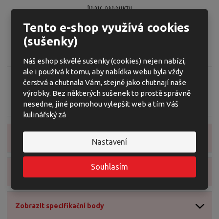
o
o
n
Popis produktu
ž
o
č
s
ž
Tento e-shop využívá cookies
e
K
Kód produktu:
7055
t
s
t
ó
(sušenky)
Medový perník plněný náplní se slaným karamelem v cukrářské
v
t
d
í
v
polevě
v
Náš eshop skvělé sušenky (cookies) nejen nabízí,
í
ý
ale i používá k tomu, aby nabídka webu byla vždy
r
čerstvá a chutnala Vám, stejně jako chutnají naše
o
výrobky. Bez některých sušenek to prostě správně
Zeptejte se odborníka
Sdílet
b
nesedne, jiné pomohou vylepšit web a tím Váš
c
kulinářský zá
e
:
Zobrazit detailní popis
8
Nastavení
5
9
Souhlasím
5
Zobrazit obsah balení
0
1
2
Zobrazit specifikační body
2