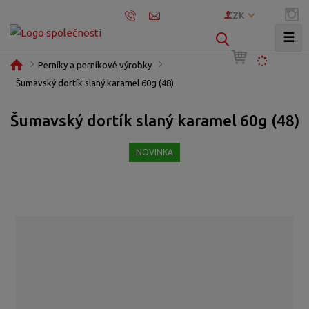
CZK
☰
V
y
Ú
Perníky a perníkové výrobky
h
v
Šumavský dortík slaný karamel 60g (48)
l
o
e
d
Šumavský dortík slaný karamel 60g (48)
d
n
í
a
NOVINKA
s
t
t
r
a
n
a