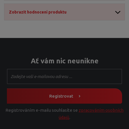
7
0
Zobrazit hodnocení produktu
5
5
5
Ať vám nic neunikne
Registrovat
Registrováním e-mailu souhlasíte se
zpracováním osobních
údajů
.