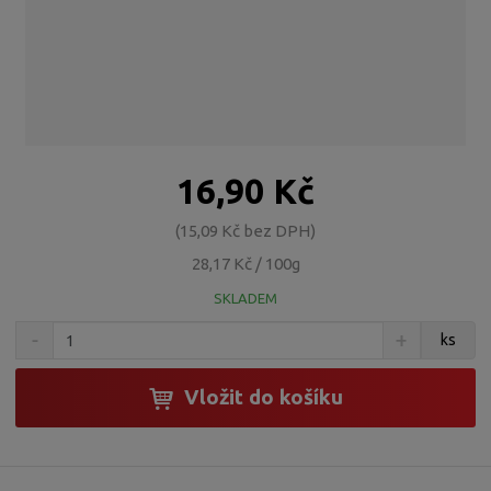
16,90 Kč
15,09 Kč bez DPH
28,17 Kč / 100g
SKLADEM
S
N
Z
ks
n
a
m
í
v
ě
ž
ý
Vložit do košíku
n
i
š
i
t
i
t
m
t
p
n
m