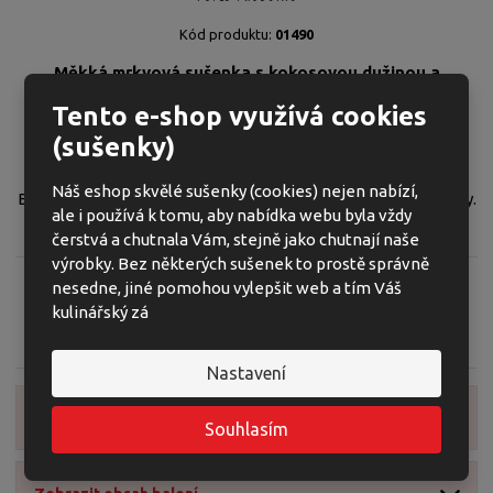
ž
o
č
s
ž
e
K
Kód produktu:
01490
t
s
t
ó
v
t
Měkká mrkvová sušenka s kokosovou dužinou a
d
í
v
rozinkami
v
Tento e-shop využívá cookies
í
ý
(sušenky)
Měkká mrkvová sušenka s kokosovou dužinou, jáhlovými
r
vločkami, koncentrovanou mrkvovou šťávou a rozinkami.
o
Náš eshop skvělé sušenky (cookies) nejen nabízí,
b
Bez přidaného cukru. Obsahuje přirozeně vyskytující se cukry.
ale i používá k tomu, aby nabídka webu byla vždy
c
S vysokým obsahem vlákniny.
čerstvá a chutnala Vám, stejně jako chutnají naše
e
výrobky. Bez některých sušenek to prostě správně
:
8
nesedne, jiné pomohou vylepšit web a tím Váš
5
kulinářský zá
Zeptejte se odborníka
Sdílet
9
4
Nastavení
0
4
Zobrazit detailní popis
5
Souhlasím
6
0