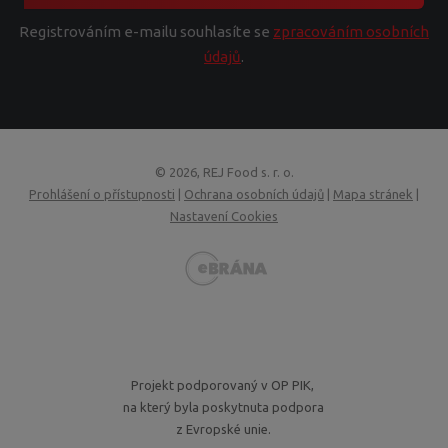
Registrováním e-mailu souhlasíte se
zpracováním osobních
údajů
.
© 2026, REJ Food s. r. o.
Prohlášení o přístupnosti
|
Ochrana osobních údajů
|
Mapa stránek
|
Nastavení Cookies
VISA
MasterCard
Maestro
GoPay
Projekt podporovaný v OP PIK,
na který byla poskytnuta podpora
z Evropské unie.