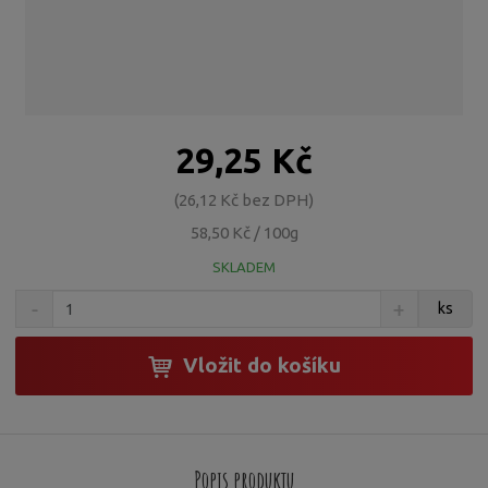
29,25 Kč
26,12 Kč bez DPH
58,50 Kč / 100g
SKLADEM
S
N
Z
ks
n
a
m
í
v
ě
ž
ý
Vložit do košíku
n
i
š
i
t
i
t
m
t
p
n
m
o
o
n
Popis produktu