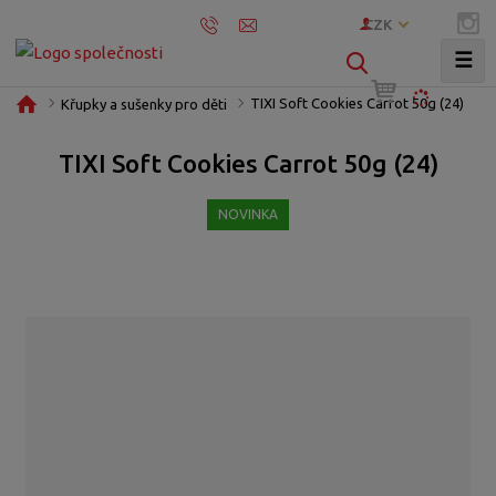
CZK
☰
V
y
Ú
TIXI Soft Cookies Carrot 50g (24)
Křupky a sušenky pro děti
h
v
l
o
TIXI Soft Cookies Carrot 50g (24)
e
d
d
n
NOVINKA
í
a
s
t
t
r
a
n
a