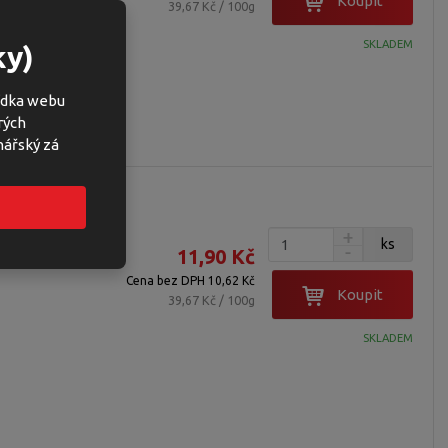
Koupit
39,67 Kč / 100g
v
v
v
ý
ý
ý
SKLADEM
ky)
v
v
p
ý
ý
i
bídka webu
p
p
s
rých
i
i
nářský zá
s
s
G (24)
ks
11,90 Kč
Cena bez DPH 10,62 Kč
Koupit
39,67 Kč / 100g
SKLADEM