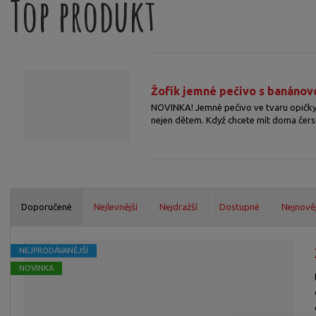
Top produkt
a
Žofík jemné pečivo s banánovo
NOVINKA! Jemné pečivo ve tvaru opičky 
nejen dětem. Když chcete mít doma čerstv
Doporučené
Nejlevnější
Nejdražší
Dostupné
Nejnověj
Ř
a
NEJPRODÁVANĚJŠÍ
z
NOVINKA
e
n
í