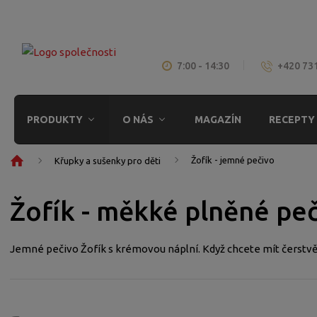
7:00 - 14:30
+420 73
PRODUKTY
O NÁS
MAGAZÍN
RECEPTY
Ú
Žofík - jemné pečivo
Křupky a sušenky pro děti
v
o
Žofík - měkké plněné pe
d
n
í
Jemné pečivo Žofík s krémovou náplní. Když chcete mít čerstvě 
s
t
r
a
n