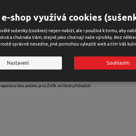
 e-shop využívá cookies (sušen
vělé sušenky (cookies) nejen nabízí, ale i používá k tomu, aby na
rstvá a chutnala Vám, stejně jako chutnají naše výrobky. Bez někte
rostě správně nesedne, jiné pomohou vylepšit web a tím Váš kuli
ŽOFÍK JEMNÉ PEČIVO S KAKAOVOU NÁPLNÍ 30 
Nastavení
Souhlasím
Jemné pečivo ve tvaru opičky s kakaovou náplní je malá chutná
svačinka, která zachutná nejen dětem. Když chcete mít doma čerstvě
napečeno bez pečení, je tu Žofík ve třech příchutích!