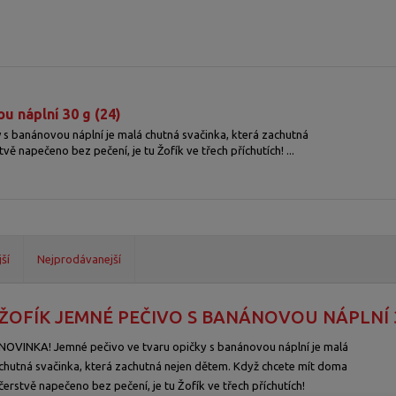
u náplní 30 g (24)
s banánovou náplní je malá chutná svačinka, která zachutná
ě napečeno bez pečení, je tu Žofík ve třech příchutích! ...
ší
Nejprodávanejší
ŽOFÍK JEMNÉ PEČIVO S BANÁNOVOU NÁPLNÍ 30
NOVINKA! Jemné pečivo ve tvaru opičky s banánovou náplní je malá
chutná svačinka, která zachutná nejen dětem. Když chcete mít doma
čerstvě napečeno bez pečení, je tu Žofík ve třech příchutích!