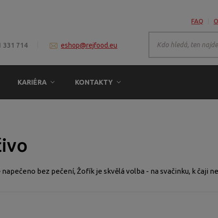
FAQ
O
1 331 714
eshop@rejfood.eu
KARIÉRA
KONTAKTY
čivo
napečeno bez pečení, Žofík je skvělá volba - na svačinku, k čaji n