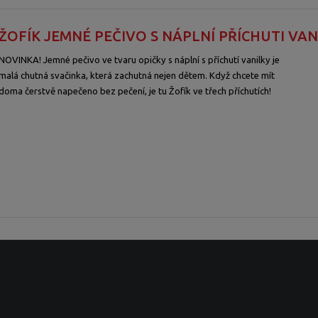
ŽOFÍK JEMNÉ PEČIVO S NÁPLNÍ PŘÍCHUTI VANI
NOVINKA! Jemné pečivo ve tvaru opičky s náplní s příchutí vanilky je
malá chutná svačinka, která zachutná nejen dětem. Když chcete mít
doma čerstvě napečeno bez pečení, je tu Žofík ve třech příchutích!