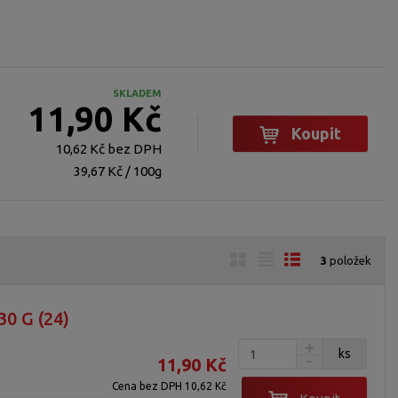
SKLADEM
11,90 Kč
Koupit
10,62 Kč bez DPH
39,67 Kč / 100g
O
T
Ř
3
položek
b
a
á
r
b
d
 G (24)
á
u
k
z
l
o
ks
11,90 Kč
k
k
v
Cena bez DPH 10,62 Kč
o
o
ý