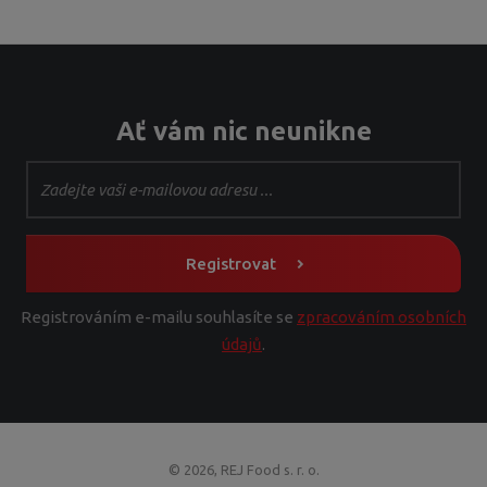
0
3
3
7
8
Ať vám nic neunikne
Registrovat
Registrováním e-mailu souhlasíte se
zpracováním osobních
údajů
.
© 2026, REJ Food s. r. o.