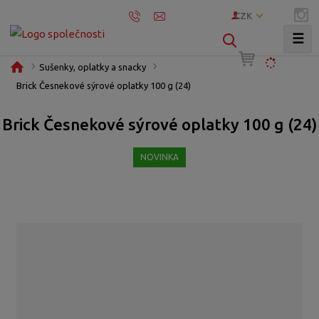
CZK
☰
V
y
Ú
Sušenky, oplatky a snacky
h
v
Brick Česnekové sýrové oplatky 100 g (24)
l
o
e
d
Brick Česnekové sýrové oplatky 100 g (24)
d
n
í
a
NOVINKA
s
t
t
r
a
n
a