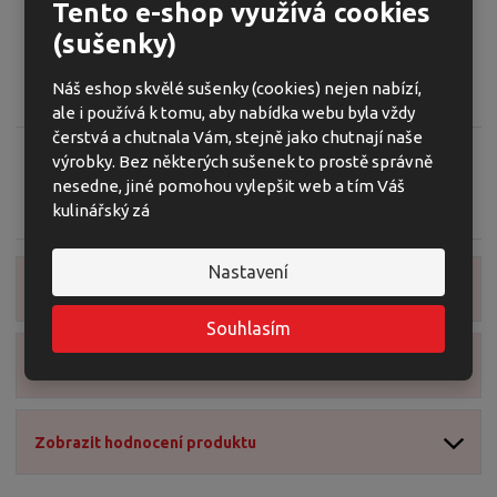
Tento e-shop využívá cookies
o
o
n
Popis produktu
ž
o
č
(sušenky)
s
ž
e
K
Kód produktu:
01826
t
s
t
ó
Náš eshop skvělé sušenky (cookies) nejen nabízí,
v
t
Brick Česnekové sýrové oplatky 100 g
d
ale i používá k tomu, aby nabídka webu byla vždy
í
v
v
čerstvá a chutnala Vám, stejně jako chutnají naše
í
ý
výrobky. Bez některých sušenek to prostě správně
r
nesedne, jiné pomohou vylepšit web a tím Váš
Zeptejte se odborníka
Sdílet
o
kulinářský zá
b
c
Nastavení
e
Zobrazit detailní popis
:
8
Souhlasím
5
Zobrazit specifikační body
9
4
0
4
Zobrazit hodnocení produktu
5
6