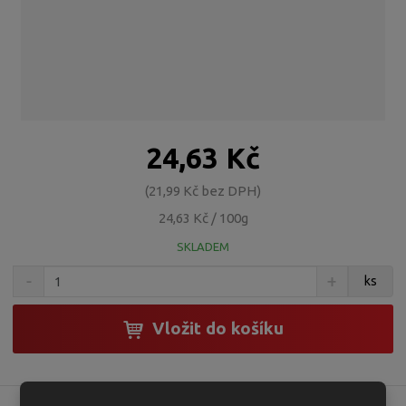
24,63 Kč
21,99 Kč bez DPH
24,63 Kč / 100g
SKLADEM
S
N
Z
ks
n
a
m
í
v
ě
ž
ý
Vložit do košíku
n
i
š
i
t
i
t
m
t
p
n
m