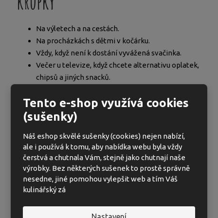
křupky
Na výletech a na cestách.
Na procházkách s dětmi v kočárku.
Vždy, když není k dostání vyvážená svačinka.
Večer u televize, když chcete alternativu oplatek,
chipsů a jiných snacků.
Když chcete zahnat malý hlad – ve škole i v autě.
Tento e-shop využívá cookies
(sušenky)
Křupky bez soli pro děti jsou také
Náš eshop skvělé sušenky (cookies) nejen nabízí,
skvělým pomocníkem při přechodu
ale i používá k tomu, aby nabídka webu byla vždy
malých dětí na pevnou stravu. Skvěle se
čerstvá a chutnala Vám, stejně jako chutnají naše
totiž tráví a neobsahují nic, co by dětem
výrobky. Bez některých sušenek to prostě správně
nesedne, jiné pomohou vylepšit web a tím Váš
škodilo. Pro nejmenší děti jsou skvělou
kulinářský zá
volbou unikátní dlouhé kukuřičné tyčky.
Nastavení