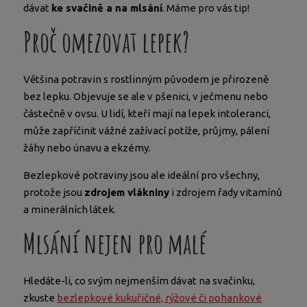
dávat
ke svačině a na mlsání
. Máme pro vás tip!
Proč omezovat lepek?
Většina potravin s rostlinným původem je přirozeně
bez lepku. Objevuje se ale v pšenici, v ječmenu nebo
částečně v ovsu. U lidí, kteří mají na lepek intoleranci,
může zapříčinit vážné zažívací potíže, průjmy, pálení
žáhy nebo únavu a ekzémy.
Bezlepkové potraviny jsou ale ideální pro všechny,
protože jsou
zdrojem vlákniny
i zdrojem řady vitamínů
a minerálních látek.
Mlsání nejen pro malé
Hledáte-li, co svým nejmenším dávat na svačinku,
zkuste
bezlepkové kukuřičné, rýžové či pohankové