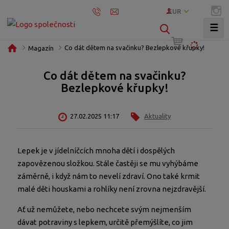
EUR
☰
V
y
Ú
Co dát dětem na svačinku? Bezlepkové křupky!
Magazín
h
v
l
o
Co dát dětem na svačinku?
e
d
Bezlepkové křupky!
d
n
í
a
s
27.02.2025 11:17
Aktuality
t
t
r
a
Lepek je v jídelníčcích mnoha dětí i dospělých
n
zapovězenou složkou. Stále častěji se mu vyhýbáme
a
záměrně, i když nám to nevelí zdraví. Ono také krmit
malé děti houskami a rohlíky není zrovna nejzdravější.
Ať už nemůžete, nebo nechcete svým nejmenším
dávat potraviny s lepkem, určitě přemýšlíte, co jim