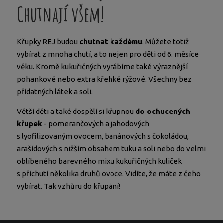
Chutnají všem!
Křupky REJ budou
chutnat každému
. Můžete totiž
vybírat z mnoha chutí, a to nejen pro děti od 6. měsíce
věku. Kromě kukuřičných vyrábíme také výraznější
pohankové nebo extra křehké rýžové. Všechny bez
přídatných látek a soli.
Větší děti a také dospělí si křupnou
do ochucených
křupek
- pomerančových a jahodových
s lyofilizovaným ovocem, banánových s čokoládou,
arašídových s nižším obsahem tuku a soli nebo do velmi
oblíbeného barevného mixu kukuřičných kuliček
s příchutí několika druhů ovoce. Vidíte, že máte z čeho
vybírat. Tak vzhůru do křupání!