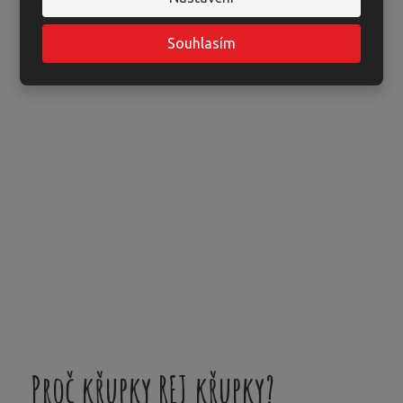
Souhlasím
Proč křupky REJ křupky?