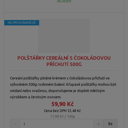
SKLADEM
NEJPRODÁVANĚJŠÍ
POLŠTÁŘKY CEREÁLNÍ S ČOKOLÁDOVOU
PŘÍCHUTÍ 500G
Cereání polštářky plněné krémem s čokoládovou příchutí ve
výhodném 500g rodinném balení. Křupavé polštářky mohou být
snídaní nebo svačinou, doporučujeme je doplnit mléčným
výrobkem a čerstvým ovocem.
59,90 Kč
Cena bez DPH 53,48 Kč
11,98 Kč / 100g
ks