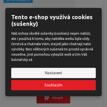
NEJPRODÁVANĚJŠÍ
Tento e-shop využívá cookies
(sušenky)
PAN KŘUPKA CEREÁLNÍ KULIČKY KAKAOVÉ
Náš eshop skvělé sušenky (cookies) nejen nabízí,
500 G (8)
ale i používá k tomu, aby nabídka webu byla vždy
čerstvá a chutnala Vám, stejně jako chutnají naše
výrobky. Bez některých sušenek to prostě správně
nesedne, jiné pomohou vylepšit web a tím Váš
Cereální kakaové kuličky s vysokým obsahem vlákniny -
kulinářský zá
oblíbená snídaně nejen pro děti.
59,90 Kč
Cena bez DPH 53,48 Kč
Nastavení
11,98 Kč / 100g
ks
Souhlasím
Koupit