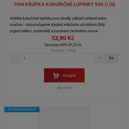
PAN KŘUPKA KUKUŘIČNÉ LUPÍNKY 500 G (8)
d
ý
ý
ý
u
v
v
p
Křehké kukuřičné lupínky jsou skvělý základ snídaně nebo
k
ý
ý
i
svačiny - doporučujeme doplnit mléčným výrobkem (bílý
t
p
p
s
jogurt,mléko, podmáslí) a kouskem čerstvého ovoce.
ů
i
i
52,90 Kč
s
s
Cena bez DPH 47,23 Kč
10,58 Kč / 100g
ks
Koupit
SKLADEM
NEJPRODÁVANĚJŠÍ