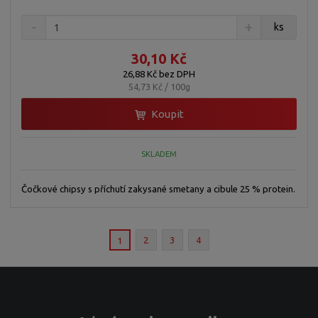
ks
30,10 Kč
26,88 Kč bez DPH
54,73 Kč / 100g
Koupit
SKLADEM
Čočkové chipsy s příchutí zakysané smetany a cibule 25 % protein.
2
3
4
1