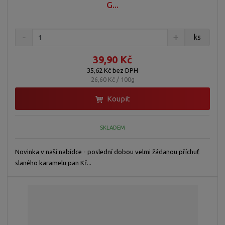
G...
ks
39,90 Kč
35,62 Kč bez DPH
26,60 Kč / 100g
Koupit
SKLADEM
Novinka v naší nabídce - poslední dobou velmi žádanou příchuť
slaného karamelu pan Kř...