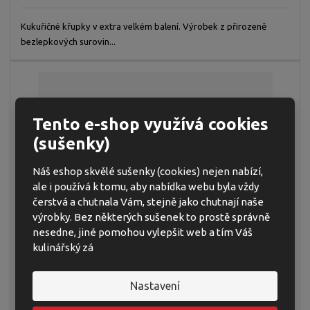
Kukuřičné křupky v extra velkém balení. Výrobek z přirozeně
bezlepkových surovin...
Tento e-shop využívá cookies
(sušenky)
Náš eshop skvělé sušenky (cookies) nejen nabízí,
ale i používá k tomu, aby nabídka webu byla vždy
čerstvá a chutnala Vám, stejně jako chutnají naše
výrobky. Bez některých sušenek to prostě správně
nesedne, jiné pomohou vylepšit web a tím Váš
kulinářský zá
CHIPSY CIZRNOVÉ S MOŘSKOU SOLÍ 65 G
Nastavení