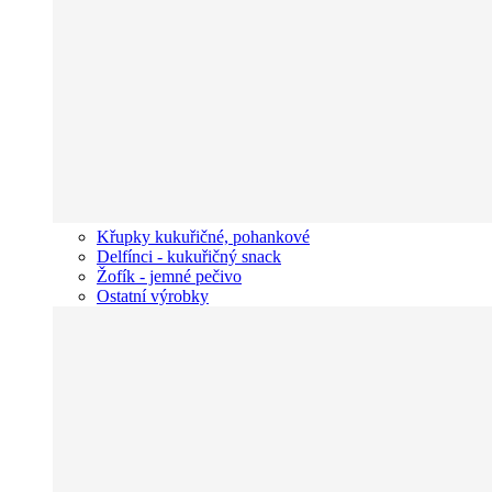
Křupky kukuřičné, pohankové
Delfínci - kukuřičný snack
Žofík - jemné pečivo
Ostatní výrobky