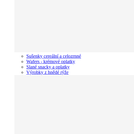
Sušenky cereální a celozrnné
Wafers - krémové oplatky
Slané snacky a oplatky
Výrobky z hnědé rýže