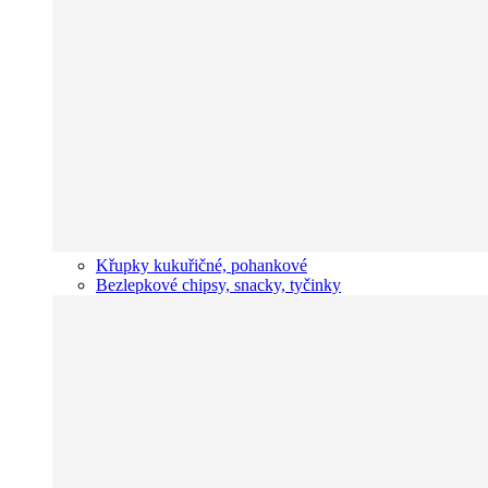
Křupky kukuřičné, pohankové
Bezlepkové chipsy, snacky, tyčinky