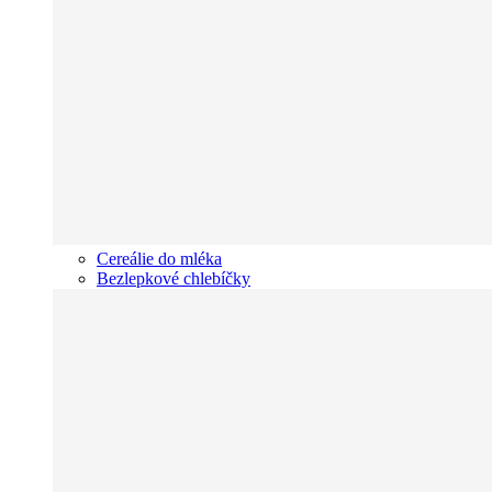
Cereálie do mléka
Bezlepkové chlebíčky