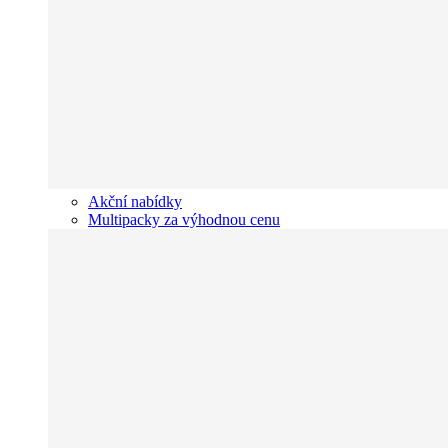
Akční nabídky
Multipacky za výhodnou cenu