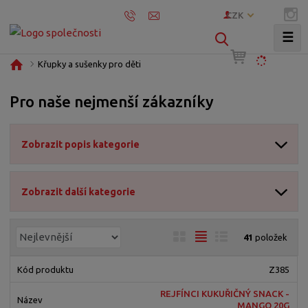
CZK
☰
V
y
Ú
Křupky a sušenky pro děti
h
v
l
o
Pro naše nejmenší zákazníky
e
d
d
n
í
a
Zobrazit popis kategorie
s
t
t
r
Zobrazit další kategorie
a
n
a
Ř
O
T
Ř
41
položek
a
b
a
á
z
r
b
d
Z385
e
á
u
k
REJFÍNCI KUKUŘIČNÝ SNACK -
n
z
l
o
MANGO 20G