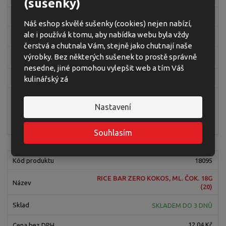
(sušenky)
SKLADEM
Náš eshop skvělé sušenky (cookies) nejen nabízí,
ale i používá k tomu, aby nabídka webu byla vždy
10,62 Kč
čerstvá a chutnala Vám, stejně jako chutnají naše
výrobky. Bez některých sušenek to prostě správně
11,90 Kč
nesedne, jiné pomohou vylepšit web a tím Váš
kulinářský zá
39,67 Kč / 100g
ks
Nastavení
Koupit
Souhlasím
18095
RICE BAR ZERO KOKOS, ML. ČOK. 18G
(20)
SKLADEM DO 3 DNŮ
12,04 Kč