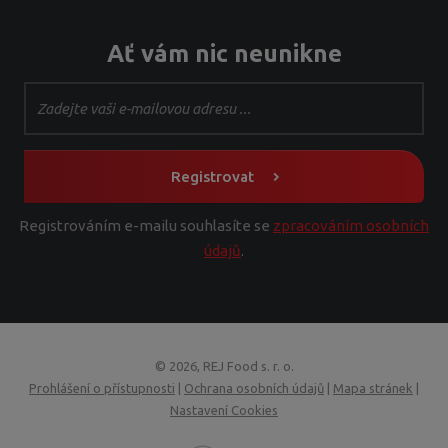
Ať vám nic neunikne
Registrovat
Registrováním e-mailu souhlasíte se
zpracováním osobních
údajů
.
© 2026, REJ Food s. r. o.
Prohlášení o přístupnosti
|
Ochrana osobních údajů
|
Mapa stránek
|
Nastavení Cookies