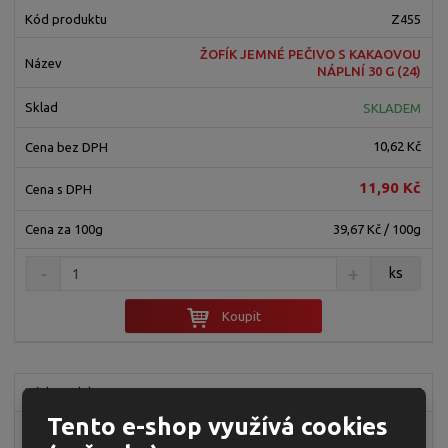
Z455
ŽOFÍK JEMNÉ PEČIVO S KAKAOVOU
NÁPLNÍ 30 G (24)
SKLADEM
10,62 Kč
11,90 Kč
39,67 Kč / 100g
ks
Koupit
Z457
Tento e-shop využívá cookies
ŽOFÍK JEMNÉ PEČIVO S NÁPLNÍ
PŘÍCHUTI VANILKOVÉ 30 G (24)