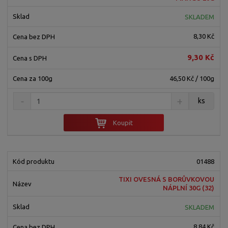
í
k
k
v
p
SKLADEM
o
o
ý
r
o
v
v
v
8,30 Kč
d
ý
ý
ý
u
9,30 Kč
v
v
p
k
ý
ý
i
46,50 Kč / 100g
t
p
p
s
ů
i
i
ks
s
s
Koupit
01488
TIXI OVESNÁ S BORŮVKOVOU
NÁPLNÍ 30G (32)
SKLADEM
8,84 Kč